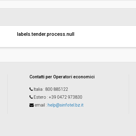
invito":
Pubblicata da:
Responsabile unico di progetto:
labels.tender.process.null
Contatti per Operatori economici
Italia
: 800 885122
Estero
: +39 0472 973830
email
:
help@sinfotel.bz.it