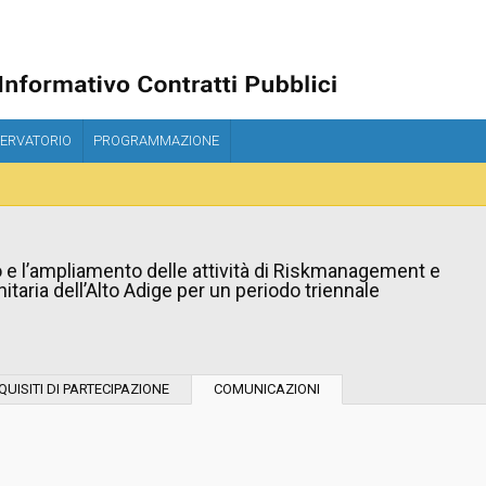
ERVATORIO
PROGRAMMAZIONE
o e l’ampliamento delle attività di Riskmanagement e
nitaria dell’Alto Adige per un periodo triennale
Tipo di contratto:
QUISITI DI PARTECIPAZIONE
COMUNICAZIONI
Stazione Appaltante:
Indagine di mercato "aperta" o "a