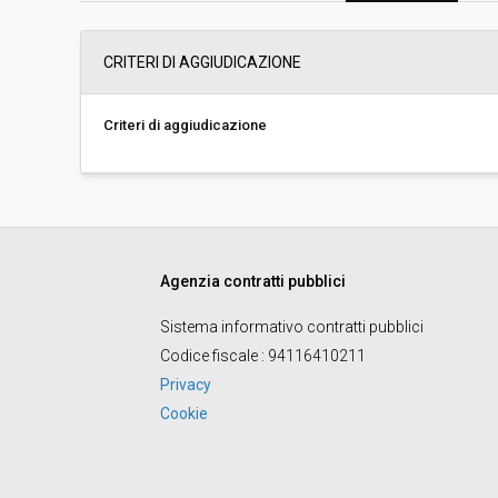
Importo a base di gara soggetto a
€ 118.800,00
CRITERI DI AGGIUDICAZIONE
ribasso:
Costi di sicurezza non soggetti a
-
ribasso:
Criteri di aggiudicazione
Agenzia contratti pubblici
Sistema informativo contratti pubblici
Codice fiscale
: 94116410211
Privacy
Cookie