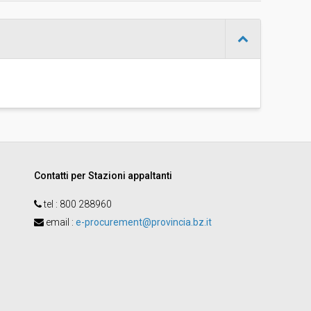
-
Thomas Costa
Contatti per Stazioni appaltanti
tel :
800 288960
email
:
e-procurement@provincia.bz.it