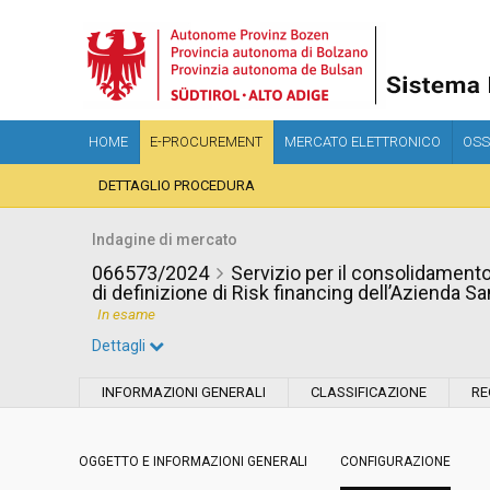
HOME
E-PROCUREMENT
MERCATO ELETTRONICO
OSS
DETTAGLIO PROCEDURA
Indagine di mercato
066573/2024
Servizio per il consolidament
di definizione di Risk financing dell’Azienda Sa
In esame
Dettagli
Settore:
Ordinario
INFORMAZIONI GENERALI
CLASSIFICAZIONE
RE
Data pubblicazione:
26/07/2024 16:02
OGGETTO E INFORMAZIONI GENERALI
CONFIGURAZIONE
Svolgimento:
In corso