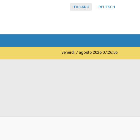
ITALIANO
DEUTSCH
venerdì 7 agosto 2026 07:26:56
Servizi
Azienda Sanitaria dell’Alto Adige - Ripartizione acquisti
d
Aperta