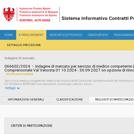
HOME
E-PROCUREMENT
MERCATO ELETTRONICO
OSSERVATORIO
PROGRAMMAZ
DETTAGLIO PROCEDURA
Indagine di mercato
066602/2024
Indagine di mercato per servizio di medico competente 
Comprensoriale Val Venosta 01 10 2024 - 30 09 2027 on opzione di rinnovo
Ammissione scaduta
Servizio di medico competente (medico del lavoro) della Comunità Comprensoriale Val Venosta ai sen
01/10/2024 al 30/09/2027 con opzione di rinnovo per ulteriori 2 anni
Dettagli
Settore:
Ordinario
INFORMAZIONI GENERALI
CLASSIFICAZIONE
REQUISITI DI PARTECIPAZI
Data pubblicazione:
31/07/2024 15:59
Svolgimento:
In corso
CRITERI DI PARTECIPAZIONE