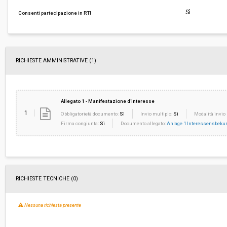
Importo a base di gara soggetto a
-
Sì
Consenti partecipazione in RTI
ribasso:
Costi di sicurezza non soggetti a
-
ribasso:
RICHIESTE AMMINISTRATIVE
(1)
Allegato 1 - Manifestazione d'interesse
1
Obbligatorietà documento:
Sì
Invio multiplo:
Sì
Modalità invio 
Firma congiunta:
Sì
Documento allegato:
Anlage 1 Interessensbek
RICHIESTE TECNICHE
(0)
Nessuna richiesta presente