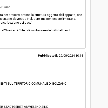
o Diurno.
ontainer presenti presso la struttura oggetto dell'appalto, che
inventario dovrebbe includere, ma non essere limitato a:
a distribuzione dei pasti.
d'Oneri ed i Criteri di valutazione definiti dal bando.
Pubblicato il:
29/08/2024 10:14
ESENTI SUL TERRITORIO COMUNALE DI BOLZANO
NER STADTGEBIET ANWESEND SIND