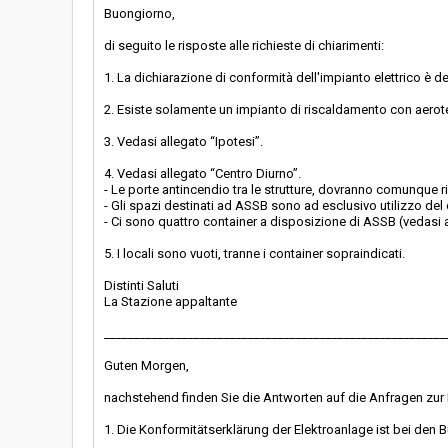
Buongiorno,
di seguito le risposte alle richieste di chiarimenti:
1. La dichiarazione di conformità dell'impianto elettrico è de
2. Esiste solamente un impianto di riscaldamento con aerote
3. Vedasi allegato “Ipotesi”.
4. Vedasi allegato “Centro Diurno”.
- Le porte antincendio tra le strutture, dovranno comunque r
- Gli spazi destinati ad ASSB sono ad esclusivo utilizzo del 
- Ci sono quattro container a disposizione di ASSB (vedasi a
5. I locali sono vuoti, tranne i container sopraindicati.
Distinti Saluti
La Stazione appaltante
_________________________________________________________
Guten Morgen,
nachstehend finden Sie die Antworten auf die Anfragen zur 
1. Die Konformitätserklärung der Elektroanlage ist bei den B