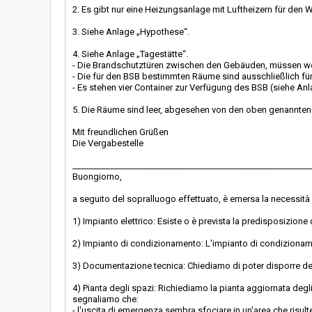
2. Es gibt nur eine Heizungsanlage mit Luftheizern für den W
3. Siehe Anlage „Hypothese“.
4. Siehe Anlage „Tagestätte“.
- Die Brandschutztüren zwischen den Gebäuden, müssen wei
- Die für den BSB bestimmten Räume sind ausschließlich fü
- Es stehen vier Container zur Verfügung des BSB (siehe Anl
5. Die Räume sind leer, abgesehen von den oben genannten
Mit freundlichen Grüßen
Die Vergabestelle
_________________________________________________________
Buongiorno,
a seguito del sopralluogo effettuato, è emersa la necessità
1) Impianto elettrico: Esiste o è prevista la predisposizione 
2) Impianto di condizionamento: L'impianto di condizioname
3) Documentazione tecnica: Chiediamo di poter disporre del p
4) Pianta degli spazi: Richiediamo la pianta aggiornata degli
segnaliamo che:
- l'uscita di emergenza sembra sfociare in un'area che risul