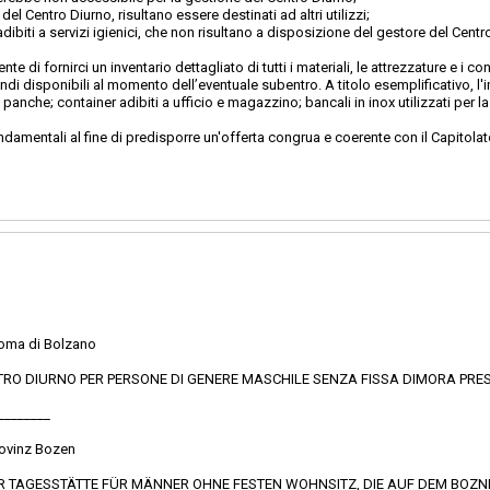
 del Centro Diurno, risultano essere destinati ad altri utilizzi;
adibiti a servizi igienici, che non risultano a disposizione del gestore del Centr
 di fornirci un inventario dettagliato di tutti i materiali, le attrezzature e i c
ndi disponibili al momento dell’eventuale subentro. A titolo esemplificativo, l'
i e panche; container adibiti a ufficio e magazzino; bancali in inox utilizzati per l
ndamentali al fine di predisporre un'offerta congrua e coerente con il Capitolato 
onoma di Bolzano
CENTRO DIURNO PER PERSONE DI GENERE MASCHILE SENZA FISSA DIMORA PR
________
rovinz Bozen
ER TAGESSTÄTTE FÜR MÄNNER OHNE FESTEN WOHNSITZ, DIE AUF DEM BOZ