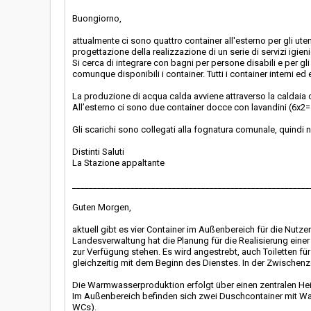
Buongiorno,
attualmente ci sono quattro container all'esterno per gli ute
progettazione della realizzazione di un serie di servizi igien
Si cerca di integrare con bagni per persone disabili e per g
comunque disponibili i container. Tutti i container interni ed
La produzione di acqua calda avviene attraverso la caldaia ce
All’esterno ci sono due container docce con lavandini (6x2
Gli scarichi sono collegati alla fognatura comunale, quindi
Distinti Saluti
La Stazione appaltante
_________________________________________________________
Guten Morgen,
aktuell gibt es vier Container im Außenbereich für die Nut
Landesverwaltung hat die Planung für die Realisierung eine
zur Verfügung stehen. Es wird angestrebt, auch Toiletten für
gleichzeitig mit dem Beginn des Dienstes. In der Zwischenz
Die Warmwasserproduktion erfolgt über einen zentralen Heiz
Im Außenbereich befinden sich zwei Duschcontainer mit W
WCs).