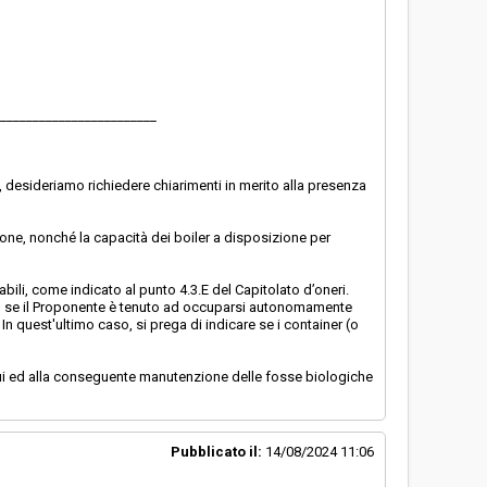
________________________
e, desideriamo richiedere chiarimenti in merito alla presenza
zione, nonché la capacità dei boiler a disposizione per
bili, come indicato al punto 4.3.E del Capitolato d’oneri.
io, se il Proponente è tenuto ad occuparsi autonomamente
 In quest'ultimo caso, si prega di indicare se i container (o
flui ed alla conseguente manutenzione delle fosse biologiche
Pubblicato il:
14/08/2024 11:06