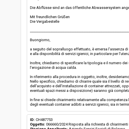
Die Abflüsse sind an das öffentliche Abwassersystem anges
Mit freundlichen Grüßen
Die Vergabestelle
_________________________________________________________
Buongiorno,
a seguito del sopralluogo effettuato, è emersa l'assenza di s
e alla disponibilità di servizi igienici, in particolare per l'ut
Inoltre, chiediamo di specificare la tipologia e il numero de
l'erogazione di acqua calda.
In riferimento alla procedura in oggetto, inoltre, desideriamo
Nello specifico, chiediamo di chiarire quale sia il livello
dell'acquisto e dell'installazione di container attrezzati, opp
eventuali spazi messi a disposizione) saranno già completam
In fine si chiede chiarimento relativamente alla competenza 
degli eventuali container adibiti a servizi igienici, sia in ter
ID:
CH487753
Oggetto:
066660/2024 Risposta alla richiesta di chiarimenti
Stazione Appaltante:
Azienda Servizi Sociali di Bolzano