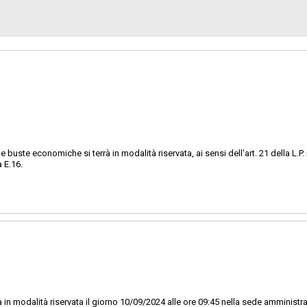
Data pubblicazione:
Svolgimento:
Pubblicata da:
Link al fascicolo trasparenza:
 buste economiche si terrà in modalità riservata, ai sensi dell'art. 21 della L.P. 
 E.16.
 in modalità riservata il giorno 10/09/2024 alle ore 09:45 nella sede amministrat