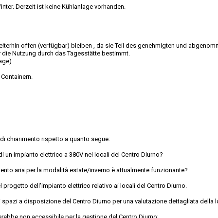
inter. Derzeit ist keine Kühlanlage vorhanden.
terhin offen (verfügbar) bleiben , da sie Teil des genehmigten und abgeno
r die Nutzung durch das Tagesstätte bestimmt.
age).
 Containern.
___________________________________________________________________________
 di chiarimento rispetto a quanto segue:
di un impianto elettrico a 380V nei locali del Centro Diurno?
nto aria per la modalità estate/inverno è attualmente funzionante?
rogetto dell'impianto elettrico relativo ai locali del Centro Diurno.
 spazi a disposizione del Centro Diurno per una valutazione dettagliata della lo
terebbe non accessibile per la gestione del Centro Diurno;