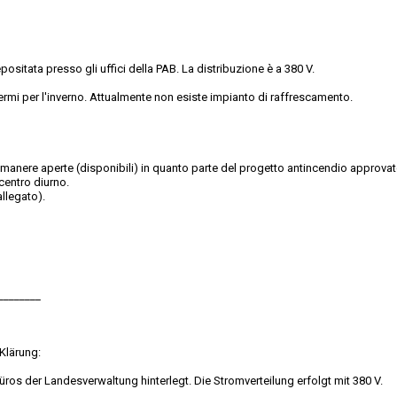
positata presso gli uffici della PAB. La distribuzione è a 380 V.
rmi per l'inverno. Attualmente non esiste impianto di raffrescamento.
imanere aperte (disponibili) in quanto parte del progetto antincendio approvat
centro diurno.
llegato).
________
Klärung:
üros der Landesverwaltung hinterlegt. Die Stromverteilung erfolgt mit 380 V.