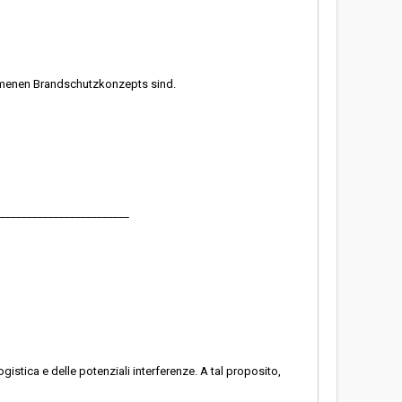
mmenen Brandschutzkonzepts sind.
________________________
gistica e delle potenziali interferenze. A tal proposito,