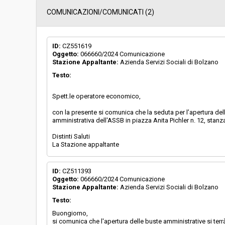
Servizi sociali:
Sì
COMUNICAZIONI/COMUNICATI (2)
Scelta del contraente:
Procedura aperta
ID:
CZ551619
Oggetto:
066660/2024 Comunicazione
Stazione Appaltante:
Azienda Servizi Sociali di Bolzano
Valore stimato della procedura:
€ 6.092.831,75
Testo:
Responsabile unico di progetto:
Liliana Di Fede
Spett.le operatore economico,
con la presente si comunica che la seduta per l’apertura delle
La stazione appaltante agisce per
No
amministrativa dell'ASSB in piazza Anita Pichler n. 12, stanza
conto di un altro soggetto singolo:
Distinti Saluti
ID:
CZ511393
Oggetto:
066660/2024 Comunicazione
Stazione Appaltante:
Azienda Servizi Sociali di Bolzano
Testo:
Buongiorno,
si comunica che l'apertura delle buste amministrative si terrà