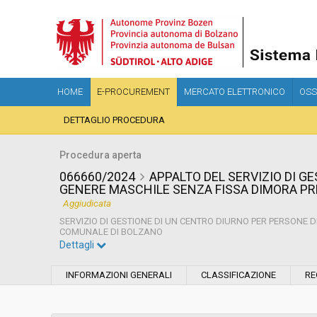
HOME
E-PROCUREMENT
MERCATO ELETTRONICO
OSS
DETTAGLIO PROCEDURA
Procedura aperta
066660/2024
APPALTO DEL SERVIZIO DI G
GENERE MASCHILE SENZA FISSA DIMORA PR
Aggiudicata
SERVIZIO DI GESTIONE DI UN CENTRO DIURNO PER PERSONE 
COMUNALE DI BOLZANO
Dettagli
Settore:
Ordinario
INFORMAZIONI GENERALI
CLASSIFICAZIONE
RE
Tipo di contratto:
Servizi