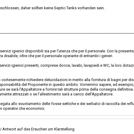
chlossen, daher sollten keine Septic-Tanks vorhanden sein.
___________________________________________________________________________
ervizi igienici disponibili sia per l'utenza che per il personale. Con la present
enza disabile, oltre che per il personale operante di entrambi i generi.
i servizi igienici presenti, comprese docce, lavabi, lavapiedi e WC, la loro dota
 cortesemente richiedere delucidazioni in merito alla fornitura di bagni per disa
 di responsabilità del Proponente in questo ambito. Vorremmo sapere, ad esemp
ure se sarà l'Appaltatore a fornire tali strutture prima della consegna definitiva.
ente attrezzati o se l'allestimento sarà a carico dell'Appaltatore.
legata allo svuotamento delle fosse settiche e dei serbatoi di raccolta dei re
mini operativi che economici.
 / Antwort auf das Ersuchen um Klarstellung