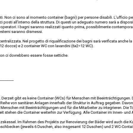
nti. Non ci sono al momento container (bagni) per persone disabili. L'ufficio pe
ici posti all'interno della struttura. Di questi un adeguato numero sarà a dispos
li operatori. I bagni saranno realizzati quanto prima, possibilmente contempora
 esterni saranno dismessi.
ntralizzata. Nel progetto di riqualificazione dei bagni sarà verificata anche la 
=12 docce) e 2 container WC con lavandini (6x2=12 WC).
 non ci dovrebbero essere fosse settiche.
________
zer. Derzeit gibt es keine Container (WCs) für Menschen mit Beeinträchtigunge
r Reihe von sanitären Anlagen innerhalb der Struktur in Auftrag gegeben. Dav
 Menschen mit Beeinträchtigungen und für die Mitarbeiter zu integrieren. Die T
eit stehen die Container weiterhin zur Verfügung. Alle Container im Innen- u
skessel. Im Rahmen des Projekts zur Renovierung der Bäder wird auch die Kap
aschbecken (jeweils 6 Duschen, also insgesamt 12 Duschen) und 2 WC-Contai