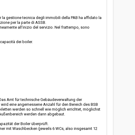
r la gestione tecnica degli immobili della PAB ha affidato la
izione per la parte di ASSB.
neamente all'inizio del servizio. Nel frattempo, sono
capacità dei boiler.
n. Das Amt für technische Gebäudeverwaltung der
on wird eine angemessene Anzahl für den Bereich des BSB
oiletten werden so schnell wie möglich errichtet, möglichst
nd Außenbereich werden dann abgebaut.
azität der Boiler überprüft.
ner mit Waschbecken (jeweils 6 WCs, also insgesamt 12