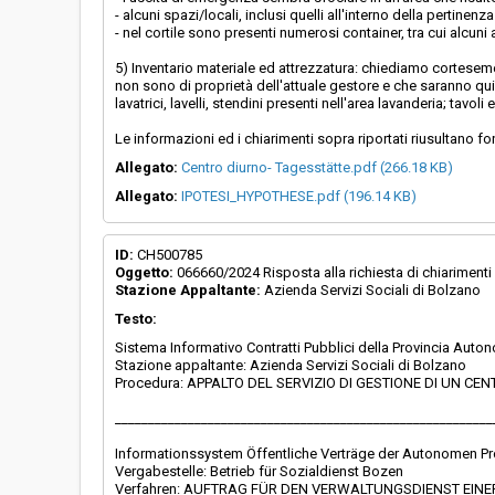
- alcuni spazi/locali, inclusi quelli all'interno della pertinenza
- nel cortile sono presenti numerosi container, tra cui alcuni 
5) Inventario materiale ed attrezzatura: chiediamo cortesemente
non sono di proprietà dell'attuale gestore e che saranno qui
lavatrici, lavelli, stendini presenti nell'area lavanderia; tavol
Le informazioni ed i chiarimenti sopra riportati riusultano fo
Allegato:
Centro diurno- Tagesstätte.pdf (266.18 KB)
Allegato:
IPOTESI_HYPOTHESE.pdf (196.14 KB)
ID:
CH500785
Oggetto:
066660/2024 Risposta alla richiesta di chiarimenti
Stazione Appaltante:
Azienda Servizi Sociali di Bolzano
Testo:
Sistema Informativo Contratti Pubblici della Provincia Aut
Stazione appaltante: Azienda Servizi Sociali di Bolzano
Procedura: APPALTO DEL SERVIZIO DI GESTIONE DI UN 
_________________________________________________________
Informationssystem Öffentliche Verträge der Autonomen P
Vergabestelle: Betrieb für Sozialdienst Bozen
Verfahren: AUFTRAG FÜR DEN VERWALTUNGSDIENST EIN