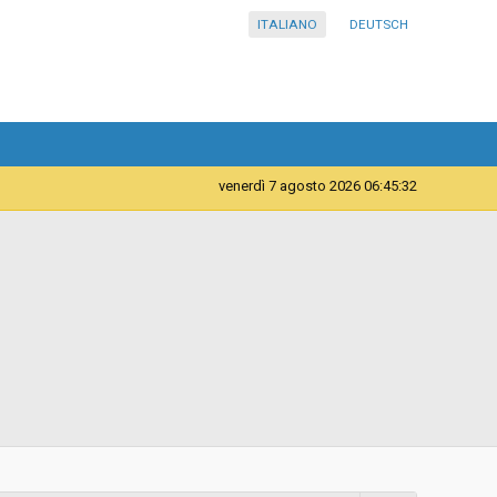
ITALIANO
DEUTSCH
venerdì 7 agosto 2026 06:45:32
Telematica
Contratto d'appalto