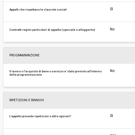
Sì
Appalti che rispettano le clausole sociali
No
Contratti regimi particolari di appalto (speciale o alleggerito)
PROGRAMMAZIONE
No
Il lavoro o l'acquisto di bene o servizio e' stato previsto all'interno
della programmazione
RIPETIZIONI E RINNOVI
Sì
L’appalto prevede ripetizioni o altre opzioni?