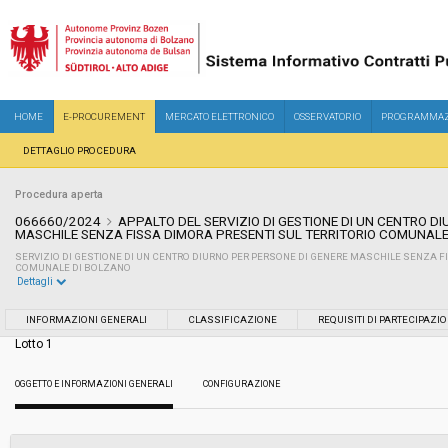
HOME
E-PROCUREMENT
MERCATO ELETTRONICO
OSSERVATORIO
PROGRAMMAZ
DETTAGLIO PROCEDURA
Procedura aperta
066660/2024
APPALTO DEL SERVIZIO DI GESTIONE DI UN CENTRO D
MASCHILE SENZA FISSA DIMORA PRESENTI SUL TERRITORIO COMUNALE
SERVIZIO DI GESTIONE DI UN CENTRO DIURNO PER PERSONE DI GENERE MASCHILE SENZA F
COMUNALE DI BOLZANO
Dettagli
Settore:
Ordinario
INFORMAZIONI GENERALI
CLASSIFICAZIONE
REQUISITI DI PARTECIPAZI
Lotto 1
Tipo di contratto:
Servizi
OGGETTO E INFORMAZIONI GENERALI
CONFIGURAZIONE
Servizi sociali:
Sì