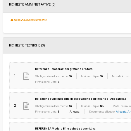
RICHIESTE AMMINISTRATIVE
(0)
Nessuna richiesta presente
RICHIESTE TECNICHE
(3)
Referenza - elaborazioni grafiche e/o foto
1
Obbligatorietà documento:
Sì
Invio multiplo:
Sì
Modalità invio 
Firma congiunta:
Sì
Relazione sulle modalità di esecuzione dell'incarico - Allegato B2
2
Obbligatorietà documento:
Sì
Invio multiplo:
No
Modalità invio
Firma congiunta:
Sì
Allegati:
Documento allegato:
Allegato_A
REFERENZA Modulo B1 e scheda descrittiva