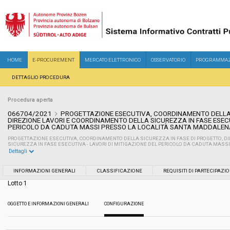
HOME
E-PROCUREMENT
MERCATO ELETTRONICO
OSSERVATORIO
PROGRAMMAZ
DETTAGLIO PROCEDURA
Procedura aperta
066704/2021
PROGETTAZIONE ESECUTIVA, COORDINAMENTO DELLA 
DIREZIONE LAVORI E COORDINAMENTO DELLA SICUREZZA IN FASE ESECU
PERICOLO DA CADUTA MASSI PRESSO LA LOCALITÀ SANTA MADDALEN
PROGETTAZIONE ESECUTIVA, COORDINAMENTO DELLA SICUREZZA IN FASE DI PROGETTO, D
SICUREZZA IN FASE ESECUTIVA - LAVORI DI MITIGAZIONE DEL PERICOLO DA CADUTA MAS
Dettagli
Settore:
Ordinario
INFORMAZIONI GENERALI
CLASSIFICAZIONE
REQUISITI DI PARTECIPAZI
Lotto 1
Tipo di contratto:
Servizi
OGGETTO E INFORMAZIONI GENERALI
CONFIGURAZIONE
Servizi sociali:
No