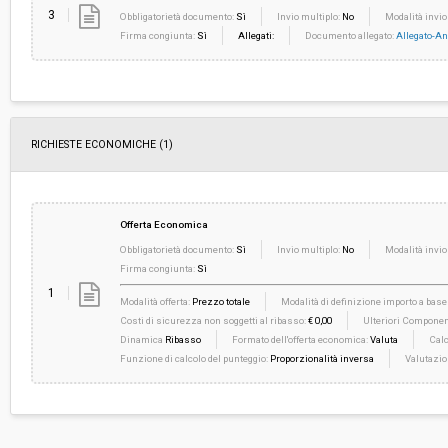
3
Obbligatorietà documento:
Sì
Invio multiplo:
No
Modalità invio
Firma congiunta:
Sì
Allegati:
Documento allegato:
Allegato-An
RICHIESTE ECONOMICHE
(1)
Offerta Economica
Obbligatorietà documento:
Sì
Invio multiplo:
No
Modalità invio
Firma congiunta:
Sì
1
Modalità offerta:
Prezzo totale
Modalità di definizione importo a base 
Costi di sicurezza non soggetti al ribasso:
€ 0,00
Ulteriori Component
Dinamica
Ribasso
Formato dell'offerta economica:
Valuta
Calc
Funzione di calcolo del punteggio:
Proporzionalità inversa
Valutazio