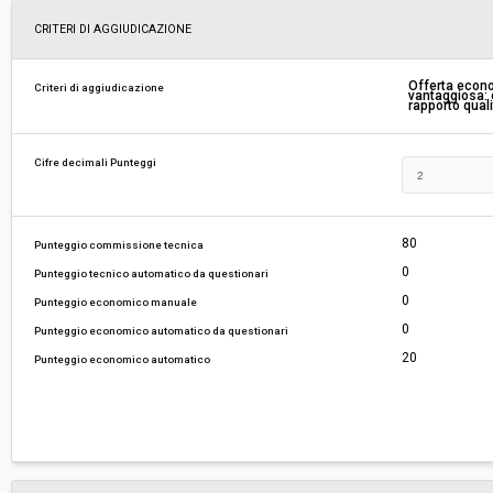
Scelta del contraente:
Procedura aperta
CRITERI DI AGGIUDICAZIONE
Valore stimato della procedura:
€ 271.320,85
Offerta econ
Criteri di aggiudicazione
vantaggiosa: c
rapporto qual
Responsabile unico del procedimento:
Emanuele Sascor
Cifre decimali Punteggi
80
Punteggio commissione tecnica
0
Punteggio tecnico automatico da questionari
0
Punteggio economico manuale
0
Punteggio economico automatico da questionari
20
Punteggio economico automatico