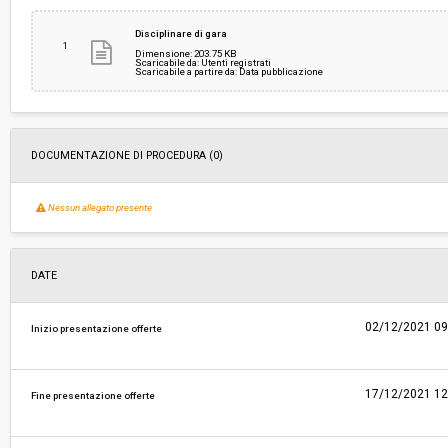
Svolgimento:
Gara in busta chiusa
Disciplinare di gara
1
Dimensione: 203.75 KB
Scaricabile da: Utenti registrati
Scaricabile a partire da: Data pubblicazione
Pubblicata da:
-
DOCUMENTAZIONE DI PROCEDURA (0)
Nessun allegato presente
DATE
02/12/2021 09
Inizio presentazione offerte
17/12/2021 12
Fine presentazione offerte