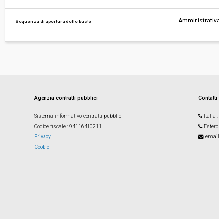
Amministrativa
Sequenza di apertura delle buste
Agenzia contratti pubblici
Contatti
Sistema informativo contratti pubblici
Italia
Codice fiscale
: 94116410211
Estero
Privacy
email
Cookie