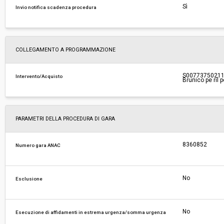
Sì
Invio notifica scadenza procedura
COLLEGAMENTO A PROGRAMMAZIONE
S0077375021120
Intervento/Acquisto
Brunico pe ril 
PARAMETRI DELLA PROCEDURA DI GARA
8360852
Numero gara ANAC
No
Esclusione
No
Esecuzione di affidamenti in estrema urgenza/somma urgenza