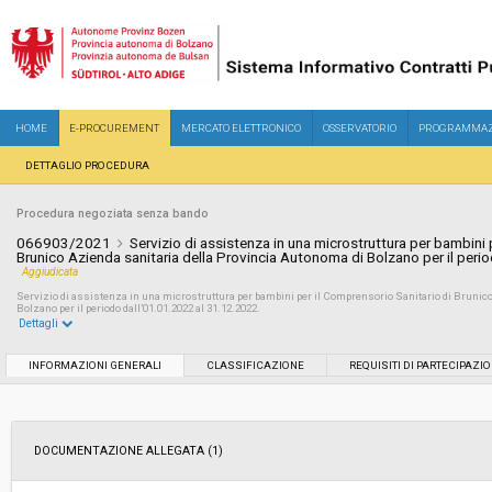
HOME
E-PROCUREMENT
MERCATO ELETTRONICO
OSSERVATORIO
PROGRAMMAZ
DETTAGLIO PROCEDURA
Procedura negoziata senza bando
066903/2021
Servizio di assistenza in una microstruttura per bambini 
Brunico Azienda sanitaria della Provincia Autonoma di Bolzano per il peri
Aggiudicata
Servizio di assistenza in una microstruttura per bambini per il Comprensorio Sanitario di Brunico
Bolzano per il periodo dall’01.01.2022 al 31.12.2022.
Dettagli
Settore:
Ordinario
INFORMAZIONI GENERALI
CLASSIFICAZIONE
REQUISITI DI PARTECIPAZI
Tipo di contratto:
Servizi
DOCUMENTAZIONE ALLEGATA (1)
Data pubblicazione:
02/12/2021 08:10