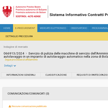
HOME
E-PROCUREMENT
MERCATO ELETTRONICO
OSSERVATORIO
PROGRAMMAZ
DETTAGLIO PROCEDURA
Indagine di mercato
066913/2024
Servizio di pulizia delle macchine di servizio dell’Ammini
autolavaggio in un impianto di autolavaggio automatico nella zona di Bol
Segue procedura di affidamento
Dettagli
Settore:
Ordinario
INFORMAZIONI GENERALI
CLASSIFICAZIONE
REQUISITI DI PARTECIPAZI
Data pubblicazione:
30/07/2024 08:44
COMUNICAZIONI/COMUNICATI (0)
Svolgimento:
In corso
Nessuna comunicazione pubblicata