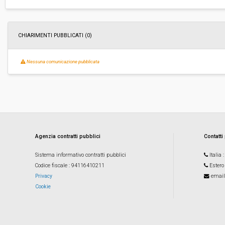
Importo a base di gara soggetto a
-
ribasso:
Costi di sicurezza non soggetti a
-
ribasso:
CHIARIMENTI PUBBLICATI (0)
Link al fascicolo trasparenza:
Clicca qui
Nessuna comunicazione pubblicata
Agenzia contratti pubblici
Contatti
Sistema informativo contratti pubblici
Italia
Codice fiscale
: 94116410211
Estero
Privacy
email
Cookie