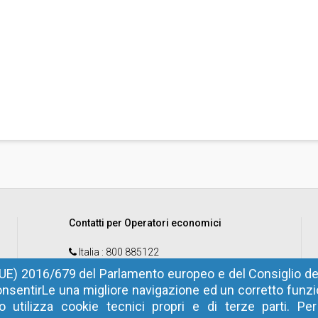
Contatti per Operatori economici
Italia
: 800 885122
Estero
: +39 0472 973830
UE) 2016/679 del Parlamento europeo e del Consiglio del
nsentirLe una migliore navigazione ed un corretto fun
email
:
help@sinfotel.bz.it
 utilizza cookie tecnici propri e di terze parti. Pe