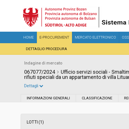
HOME
E-PROCUREMENT
MERCATO ELETTRONICO
OSS
DETTAGLIO PROCEDURA
Indagine di mercato
067077/2024
Ufficio servizi sociali - Smalt
rifiuti speciali da un appartamento di villa Litua
Dettagli
Settore:
Ordinario
INFORMAZIONI GENERALI
CLASSIFICAZIONE
RE
Data pubblicazione:
30/07/2024 10:59
Svolgimento:
In corso
LOTTI (1)