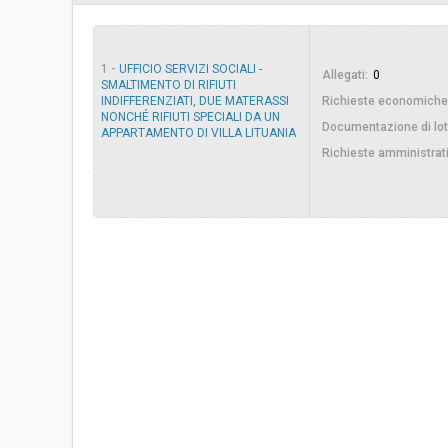
Importo a base di gara soggetto a
€ 950,00
ribasso:
1 -
UFFICIO SERVIZI SOCIALI -
Allegati:
0
Costi di sicurezza non soggetti a
€ 50,00
SMALTIMENTO DI RIFIUTI
ribasso:
INDIFFERENZIATI, DUE MATERASSI
Richieste economiche
NONCHÉ RIFIUTI SPECIALI DA UN
Documentazione di lot
Link al fascicolo trasparenza:
Clicca qui
APPARTAMENTO DI VILLA LITUANIA
Richieste amministrat