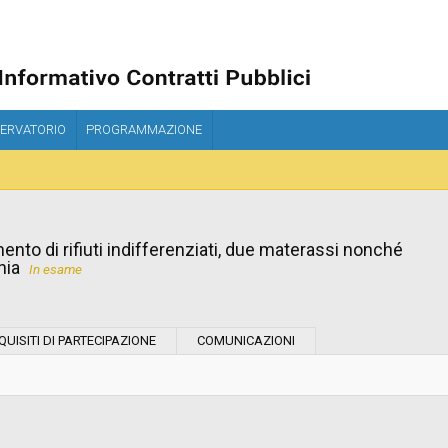
ERVATORIO
PROGRAMMAZIONE
imento di rifiuti indifferenziati, due materassi nonché
nia
In esame
Tipo di contratto:
QUISITI DI PARTECIPAZIONE
COMUNICAZIONI
Stazione Appaltante:
Indagine di mercato "aperta" o "a
invito":