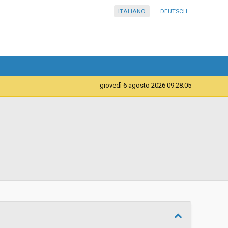
ITALIANO
DEUTSCH
giovedì 6 agosto 2026 09:28:06
Servizi
Comune di Merano
d
Ad invito