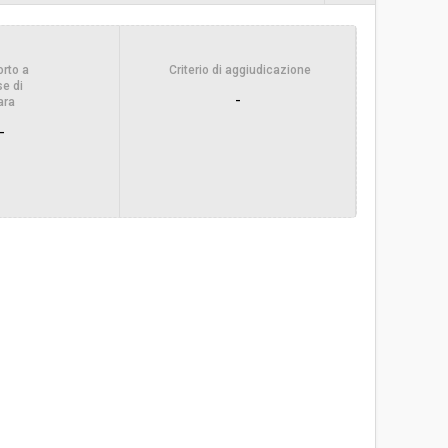
-
rto a
Criterio di aggiudicazione
Alice Bertoli
e di
-
ara
-