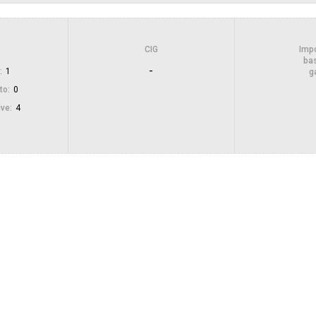
Pubblicata da:
CIG
Impo
Responsabile unico di progetto:
bas
-
:
1
g
to:
0
ive:
4