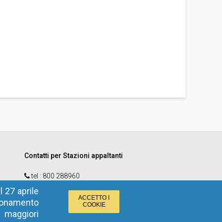
Contatti per Stazioni appaltanti
tel :
800 288960
email
:
e-procurement@provincia.bz.it
 27 aprile
ACCETTO I
zionamento
COOKIE
r maggiori