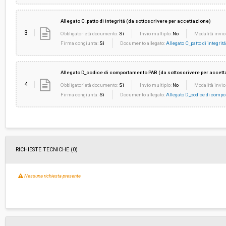
Allegato C_patto di integritá (da sottoscrivere per accettazione)
3
Obbligatorietà documento:
Sì
Invio multiplo:
No
Modalità invio
Firma congiunta:
Sì
Documento allegato:
Allegato C_patto di integritá
Allegato D_codice di comportamento PAB (da sottoscrivere per accett
4
Obbligatorietà documento:
Sì
Invio multiplo:
No
Modalità invio
Firma congiunta:
Sì
Documento allegato:
Allegato D_codice di comp
RICHIESTE TECNICHE
(0)
Nessuna richiesta presente