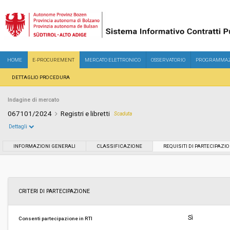
HOME
E-PROCUREMENT
MERCATO ELETTRONICO
OSSERVATORIO
PROGRAMMAZ
DETTAGLIO PROCEDURA
Indagine di mercato
067101/2024
Registri e libretti
Scaduta
Dettagli
Settore:
Ordinario
INFORMAZIONI GENERALI
CLASSIFICAZIONE
REQUISITI DI PARTECIPAZI
Data pubblicazione:
30/07/2024 11:22
Svolgimento:
Busta chiusa
CRITERI DI PARTECIPAZIONE
Importo a base di gara soggetto a
-
Sì
Consenti partecipazione in RTI
ribasso: