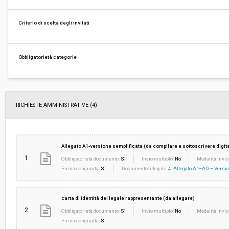
Costi di sicurezza non soggetti a
-
ribasso:
Criterio di scelta degli invitati
Link al fascicolo trasparenza:
Clicca qui
Obbligatorietà categorie
RICHIESTE AMMINISTRATIVE
(4)
Allegato A1-versione semplificata (da compilare e sottoscrivere digi
1
Obbligatorietà documento:
Sì
Invio multiplo:
No
Modalità invio
Firma congiunta:
Sì
Documento allegato:
4. Allegato A1–AD – Versio
carta di identità del legale rappresentante (da allegare)
2
Obbligatorietà documento:
Sì
Invio multiplo:
No
Modalità invio
Firma congiunta:
Sì