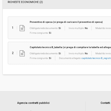
RICHIESTE ECONOMICHE
(2)
Preventivo di spesa (si prega di caricare il preventivo di spesa)
1
Obbligatorietà documento:
Sì
Invio multiplo:
No
Modalità invio
Firma congiunta:
Sì
Capitolato tecnico B_tabella (si prega di compilare la tabella ed allega
2
Obbligatorietà documento:
Sì
Invio multiplo:
No
Modalità invio
Firma congiunta:
Sì
Documento allegato:
capitolato tecnico B_registri
Agenzia contratti pubblici
Contatti