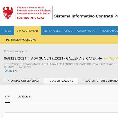
HOME
E-PROCUREMENT
MERCATO ELETTRONICO
OSSERVATORIO
PROGRAMMAZ
DETTAGLIO PROCEDURA
Procedura aperta
068123/2021
AOV SUA L 19_2021 - GALLERIA S. CATERINA
Non Aggiud
INTERVENTO DI RISAGOMATURA DELLA GALLERIA (TUNNEL S. CATERINA) TRA IL KM 32.690 E IL
COMUNE DI AVELENGO
Dettagli
Settore:
Ordinario
INFORMAZIONI GENERALI
CLASSIFICAZIONE
REQUISITI DI PARTECIPAZI
Tipo di contratto:
Lavori
CPV
CATEGORIE
Servizi sociali:
No
Scelta del contraente:
Procedura aperta