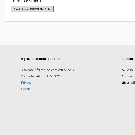
CATEGORIA PRINCIPALE
45221247-5. Scavo di galleria
Valore stimato della procedura:
€ 4.288.999,61
Responsabile unico del procedimento:
Paola Cozza
Agenzia contratti pubblici
Contatti
Sistema informativo contratti pubblici
Italia
Codice fiscale
: 94116410211
Estero
Privacy
email
Cookie