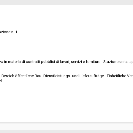
Svolgimento:
Pubblicata da:
azione n. 1
L'amministrazione
aggiudicatrice/ente aggiudicato
acquista per conto di altre
amministrazioni aggiudicatrici/e
aggiudicatori:
 in materia di contratti pubblici di lavori, servizi e forniture - Stazione unica 
 Bereich öffentliche Bau- Dienstleistungs- und Lieferaufträge - Einheitliche V
N