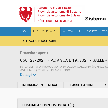
HOME
E-PROCUREMENT
MERCATO ELETTRONICO
OSS
DETTAGLIO PROCEDURA
Procedura aperta
068123/2021
AOV SUA L 19_2021 - GALLER
INTERVENTO DI RISAGOMATURA DELLA GALLERIA (TUNNEL S. CA
AVELENGO) COMUNE DI AVELENGO
Dettagli
Settore:
Ordinario
INFORMAZIONI GENERALI
CLASSIFICAZIONE
RE
Tipo di contratto:
Lavori
Servizi sociali:
No
COMUNICAZIONI/COMUNICATI (1)