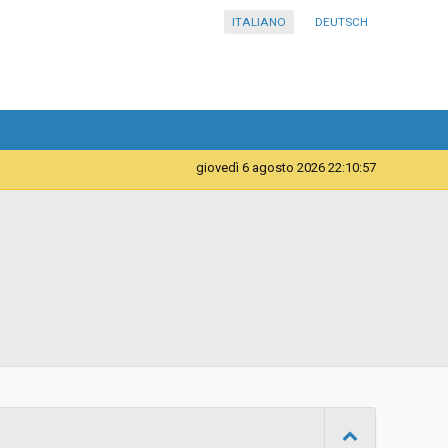
ITALIANO
DEUTSCH
giovedì 6 agosto 2026 22:10:57
Telematica
Contratto d'appalto
13/12/2021 09:11