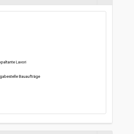
Gara in busta chiusa
-
Sì
re
nti
appaltante Lavori
ergabestelle Bauaufträge