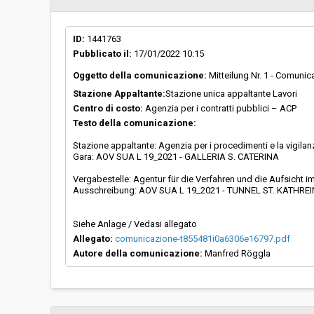
Scelta del contraente:
Procedura aperta
ID:
1441763
Pubblicato il:
17/01/2022 10:15
Valore stimato della procedura:
€ 4.288.999,61
Oggetto della comunicazione:
Mitteilung Nr. 1 - Comunic
Stazione Appaltante:
Stazione unica appaltante Lavori
Responsabile unico del
Paola Cozza
Centro di costo:
Agenzia per i contratti pubblici – ACP
procedimento:
Testo della comunicazione:
Stazione appaltante: Agenzia per i procedimenti e la vigilanza
Gara: AOV SUA L 19_2021 - GALLERIA S. CATERINA
Vergabestelle: Agentur für die Verfahren und die Aufsicht im
Ausschreibung: AOV SUA L 19_2021 - TUNNEL ST. KATHREI
Siehe Anlage / Vedasi allegato
Allegato:
comunicazione-t855481i0a6306e16797.pdf
Autore della comunicazione:
Manfred Röggla