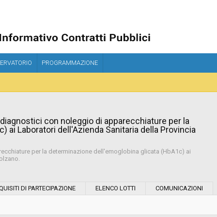
ERVATORIO
PROGRAMMAZIONE
i diagnostici con noleggio di apparecchiature per la
 ai Laboratori dell'Azienda Sanitaria della Provincia
parecchiature per la determinazione dell'emoglobina glicata (HbA1c) ai
Bolzano.
Modalità di esecuzione:
QUISITI DI PARTECIPAZIONE
ELENCO LOTTI
COMUNICAZIONI
Modalità di realizzazione: