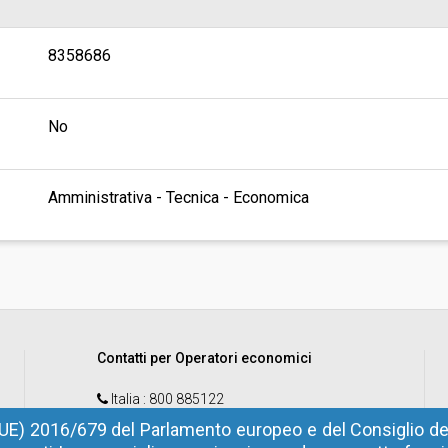
8358686
No
Amministrativa - Tecnica - Economica
Contatti per Operatori economici
Italia
: 800 885122
Estero
: +39 0472 973830
UE) 2016/679 del Parlamento europeo e del Consiglio del