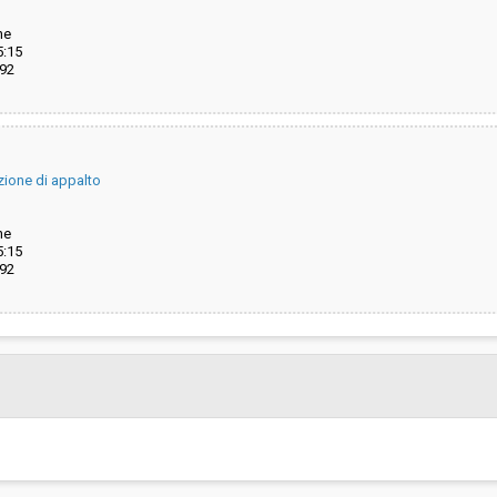
ne
5:15
92
zione di appalto
ne
5:15
92