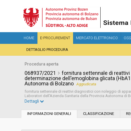
HOME
E-PROCUREMENT
MERCATO ELETTRONICO
OSS
DETTAGLIO PROCEDURA
Procedura aperta
068937/2021
fornitura settennale di reattiv
determinazione dell'emoglobina glicata (HbA1c)
Autonoma di Bolzano
Aggiudicata
fornitura settennale di reattivi diagnostici con noleggio di ap
Laboratori dell'Azienda Sanitaria della Provincia Autonoma di 
Dettagli
Settore:
Ordinario
INFORMAZIONI GENERALI
CLASSIFICAZIONE
RE
Tipo di contratto:
Forniture