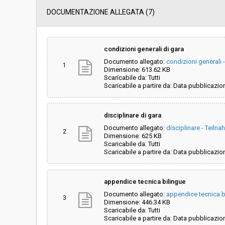
Servizi sociali:
No
DOCUMENTAZIONE ALLEGATA (7)
Scelta del contraente:
Procedura aperta
condizioni generali di gara
Documento allegato:
condizioni generali
Valore stimato della procedura:
€ 1.200.000,00
1
Dimensione: 613.62 KB
Scaricabile da: Tutti
Scaricabile a partire da: Data pubblicazio
Responsabile unico del
Manuel Ritrovato
procedimento:
disciplinare di gara
Documento allegato:
disciplinare - Teil
2
Dimensione: 625 KB
Scaricabile da: Tutti
Scaricabile a partire da: Data pubblicazio
appendice tecnica bilingue
Documento allegato:
appendice tecnica b
3
Dimensione: 446.34 KB
Scaricabile da: Tutti
Scaricabile a partire da: Data pubblicazio