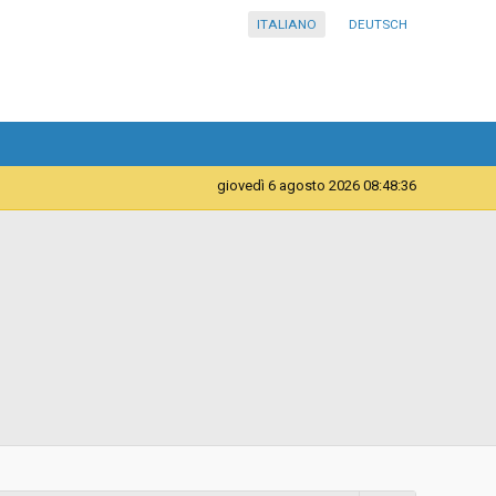
ITALIANO
DEUTSCH
giovedì 6 agosto 2026 08:48:37
Telematica
Contratto d'appalto