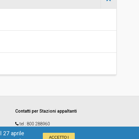
Contatti per Stazioni appaltanti
tel :
800 288960
email
:
e-procurement@provincia.bz.it
 27 aprile
ACCETTO I