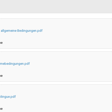
Data pubblicazione:
Svolgimento:
 - allgemeine Bedingungen.pdf
Pubblicata da:
ne
nahmebedingungen.pdf
ne
ilingue.pdf
ne