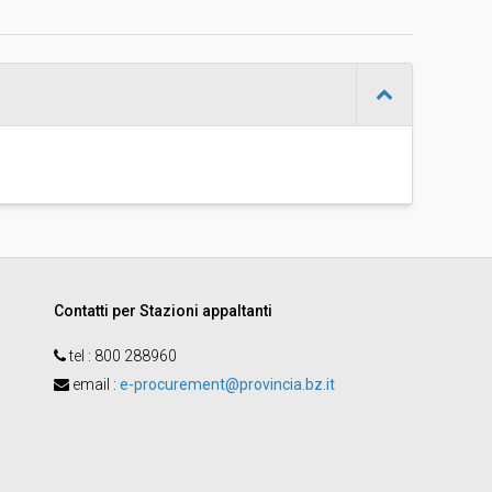
d
Ad invito
-
Konrad Egger
Contatti per Stazioni appaltanti
tel :
800 288960
email
:
e-procurement@provincia.bz.it