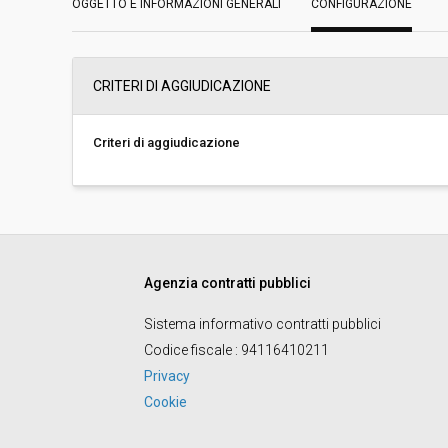
OGGETTO E INFORMAZIONI GENERALI
CONFIGURAZIONE
Svolgimento:
Busta chiusa
CRITERI DI AGGIUDICAZIONE
Importo a base di gara soggetto a
€ 129.750,00
ribasso:
Costi di sicurezza non soggetti a
-
Criteri di aggiudicazione
ribasso:
Agenzia contratti pubblici
Sistema informativo contratti pubblici
Codice fiscale
: 94116410211
Privacy
Cookie