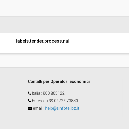
Indagine di mercato "aperta" o "a
invito":
Pubblicata da:
Responsabile unico del
labels.tender.process.null
procedimento:
Contatti per Operatori economici
Italia
: 800 885122
Estero
: +39 0472 973830
email
:
help@sinfotel.bz.it