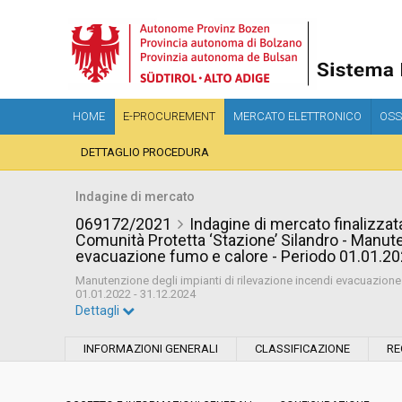
HOME
E-PROCUREMENT
MERCATO ELETTRONICO
OSS
DETTAGLIO PROCEDURA
Indagine di mercato
069172/2021
Indagine di mercato finalizzata
Comunità Protetta ‘Stazione’ Silandro - Manute
evacuazione fumo e calore - Periodo 01.01.20
Manutenzione degli impianti di rilevazione incendi evacuazion
01.01.2022 - 31.12.2024
Dettagli
Settore:
Ordinario
INFORMAZIONI GENERALI
CLASSIFICAZIONE
RE
Data pubblicazione:
01/12/2021 09:49