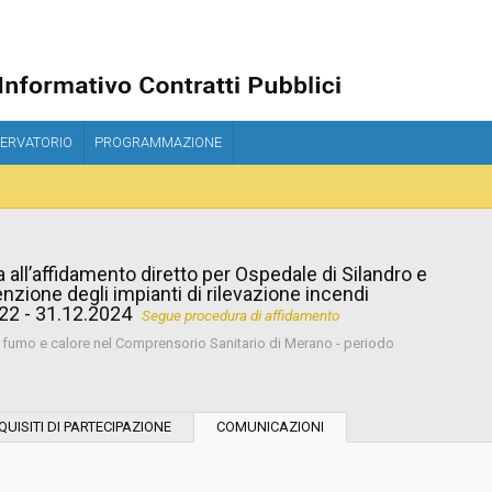
ERVATORIO
PROGRAMMAZIONE
 all’affidamento diretto per Ospedale di Silandro e
nzione degli impianti di rilevazione incendi
22 - 31.12.2024
Segue procedura di affidamento
e fumo e calore nel Comprensorio Sanitario di Merano - periodo
Tipo di contratto:
QUISITI DI PARTECIPAZIONE
COMUNICAZIONI
Stazione Appaltante: