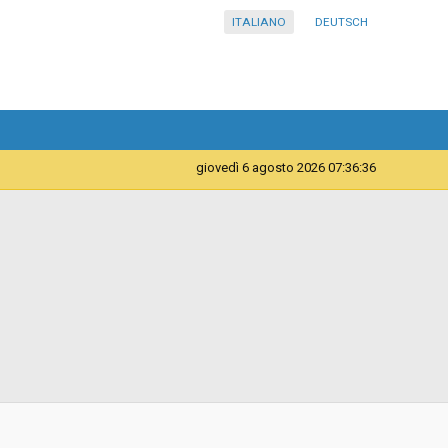
ITALIANO
DEUTSCH
giovedì 6 agosto 2026 07:36:36
Servizi
Azienda sanitaria della Provincia Autonoma di Bolzano -
Comprensorio sanitario di Merano-Ripartizione tecnica
e patrimoniale