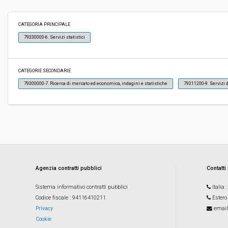
Importo a base di gara soggetto a
€ 54.098,36
CATEGORIA PRINCIPALE
ribasso:
79330000-6. Servizi statistici
Costi di sicurezza non soggetti a
-
ribasso:
CATEGORIE SECONDARIE
79300000-7. Ricerca di mercato ed economica, indagini e statistiche
79311200-9. Servizi 
Agenzia contratti pubblici
Contatti
Sistema informativo contratti pubblici
Italia
Codice fiscale
: 94116410211
Estero
Privacy
email
Cookie