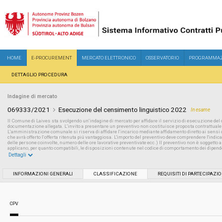
HOME
E-PROCUREMENT
MERCATO ELETTRONICO
OSSERVATORIO
PROGRAMMAZ
DETTAGLIO PROCEDURA
Indagine di mercato
069333/2021
Esecuzione del censimento linguistico 2022
In esame
Il Comune di Laives sta svolgendo un‘indagine di mercato per affidare il servizio di esecuzione de
documentazione allegata. L‘invito a presentare un preventivo non costituisce proposta contrattuale
L‘amministrazione comunale si riserva di affidare l‘incarico mediante affidamento diretto ai sensi del
che avrà offerto l‘offerta ritenuta piú vantaggiosa. L'importo del preventivo deve comprendere l'indica
delle persone coinvolte, numero delle ore lavorative preventivate ecc.) Il preventivo non è soggetto all
applicano, per quanto compatibili, le disposizioni contenute nel codice di comportamento dei dipen
Dettagli
Settore:
Ordinario
INFORMAZIONI GENERALI
CLASSIFICAZIONE
REQUISITI DI PARTECIPAZI
Data pubblicazione:
02/12/2021 20:49
CPV
Svolgimento:
Busta chiusa