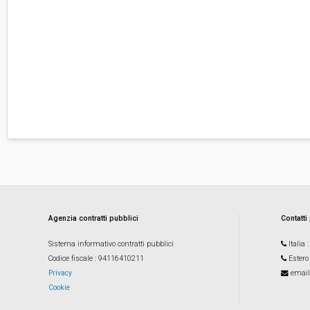
Agenzia contratti pubblici
Contatti
Sistema informativo contratti pubblici
Italia
Codice fiscale
: 94116410211
Estero
Privacy
email
Cookie