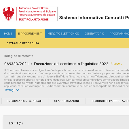
HOME
E-PROCUREMENT
MERCATO ELETTRONICO
OSSERVATORIO
PROGRAMMAZ
DETTAGLIO PROCEDURA
Indagine di mercato
069333/2021
Esecuzione del censimento linguistico 2022
In esame
Il Comune di Laives sta svolgendo un‘indagine di mercato per affidare il servizio di esecuzione de
documentazione allegata. L‘invito a presentare un preventivo non costituisce proposta contrattuale
L‘amministrazione comunale si riserva di affidare l‘incarico mediante affidamento diretto ai sensi del
che avrà offerto l‘offerta ritenuta piú vantaggiosa. L'importo del preventivo deve comprendere l'indica
delle persone coinvolte, numero delle ore lavorative preventivate ecc.) Il preventivo non è soggetto all
applicano, per quanto compatibili, le disposizioni contenute nel codice di comportamento dei dipen
Dettagli
Settore:
Ordinario
INFORMAZIONI GENERALI
CLASSIFICAZIONE
REQUISITI DI PARTECIPAZI
Data pubblicazione:
02/12/2021 20:49
LOTTI (1)
Svolgimento:
Busta chiusa