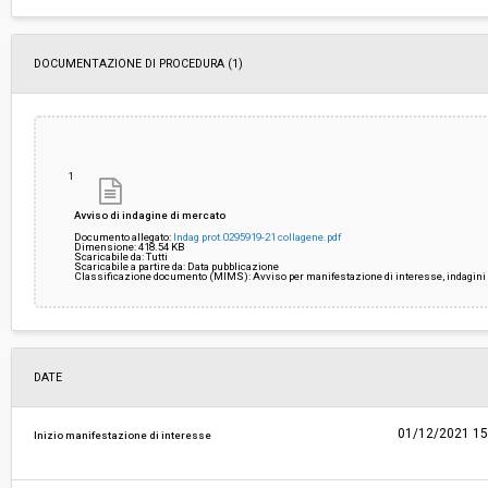
ribasso:
Costi di sicurezza non soggetti a
-
DOCUMENTAZIONE DI PROCEDURA (1)
ribasso:
1
Avviso di indagine di mercato
Documento allegato:
Indag prot.0295919-21 collagene.pdf
Dimensione: 418.54 KB
Scaricabile da: Tutti
Scaricabile a partire da: Data pubblicazione
Classificazione documento (MIMS): Avviso per manifestazione di interesse, indagini 
DATE
01/12/2021 15
Inizio manifestazione di interesse