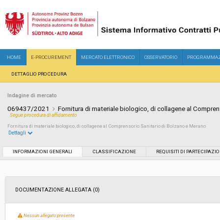
HOME
E-PROCUREMENT
MERCATO ELETTRONICO
OSSERVATORIO
PROGRAMMAZ
DETTAGLIO PROCEDURA
Indagine di mercato
069437/2021
Fornitura di materiale biologico, di collagene al Compre
Segue procedura di affidamento
Fornitura di materiale biologico, di collagene al Comprensorio Sanitario di Bolzano e Merano
Dettagli
Settore:
Ordinario
INFORMAZIONI GENERALI
CLASSIFICAZIONE
REQUISITI DI PARTECIPAZI
Data pubblicazione:
01/12/2021 15:12
DOCUMENTAZIONE ALLEGATA (0)
Svolgimento:
Busta chiusa
Nessun allegato presente
Importo a base di gara soggetto a
-