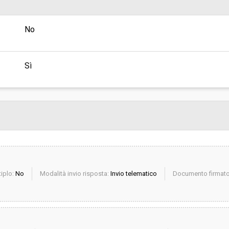
sa
Valore stimato della procedura:
No
Responsabile unico del
procedimento:
Sì
iplo:
No
Modalità invio risposta:
Invio telematico
Documento firmato 