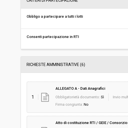
CRITERI DI PARTECIPAZIONE
Svolgimento:
Gara in busta chiu
Obbligo a partecipare a tutti i lotti
Pubblicata da:
-
Consenti partecipazione in RTI
RICHIESTE AMMINISTRATIVE
(6)
ALLEGATO A - Dati Anagrafici
1
Obbligatorietà documento:
Sì
Invio mult
Firma congiunta:
No
Atto di costituzione RTI / GEIE / Consorzio