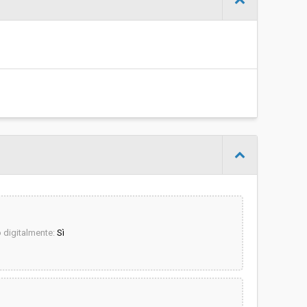
€ 144.216,10
Monika Platzgummer
digitalmente:
Sì