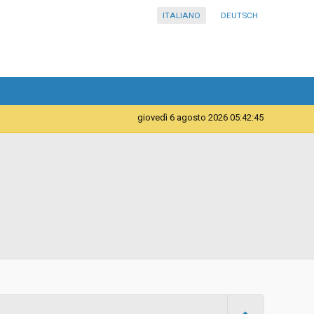
ITALIANO
DEUTSCH
giovedì 6 agosto 2026 05:42:45
Telematica
Contratto d'appalto
Procedura negoziata per affidamenti sotto soglia