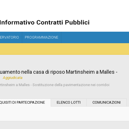
ERVATORIO
PROGRAMMAZIONE
uamento nella casa di riposo Martinsheim a Malles -
i
Aggiudicata
insheim a Malles - Sostituzione della pavimentazione nei corridoi
Modalità di esecuzione:
QUISITI DI PARTECIPAZIONE
ELENCO LOTTI
COMUNICAZIONI
Modalità di realizzazione:
Scelta del contraente: