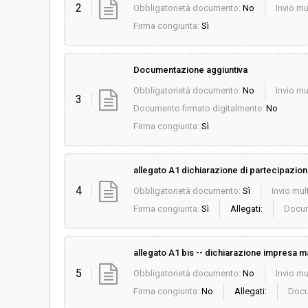
2
Obbligatorietà documento:
No
Invio mu
Firma congiunta:
Sì
Documentazione aggiuntiva
Obbligatorietà documento:
No
Invio mu
3
Documento firmato digitalmente:
No
Firma congiunta:
Sì
allegato A1 dichiarazione di partecipazio
4
Obbligatorietà documento:
Sì
Invio mult
Firma congiunta:
Sì
Allegati:
Docum
allegato A1 bis -- dichiarazione impresa 
5
Obbligatorietà documento:
No
Invio mu
Firma congiunta:
No
Allegati:
Docu