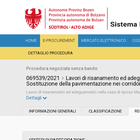
HOME
E-PROCUREMENT
MERCATO ELETTRONICO
OSS
DETTAGLIO PROCEDURA
Procedura negoziata senza bando
069539/2021
Lavori di risanamento ed adeg
Sostituzione della pavimentazione nei corrido
Lavori di risanamento ed adeguamento nella casa di riposo Mart
Dettagli
Settore:
Ordinario
INFORMAZIONI GENERALI
CLASSIFICAZIONE
RE
Tipo di contratto:
Lavori
Data pubblicazione:
07/12/2021 10:31