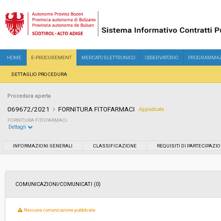
HOME
E-PROCUREMENT
MERCATO ELETTRONICO
OSSERVATORIO
PROGRAMMAZ
DETTAGLIO PROCEDURA
Procedura aperta
069672/2021
FORNITURA FITOFARMACI
Aggiudicata
FORNITURA FITOFARMACI
Dettagli
Settore:
Ordinario
INFORMAZIONI GENERALI
CLASSIFICAZIONE
REQUISITI DI PARTECIPAZI
Tipo di contratto:
Forniture
COMUNICAZIONI/COMUNICATI (0)
Servizi sociali:
No
Nessuna comunicazione pubblicata
Scelta del contraente:
Procedura aperta