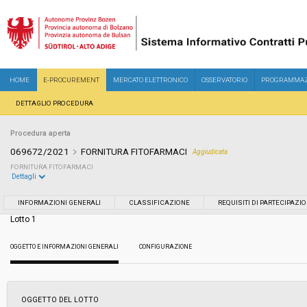
HOME
E-PROCUREMENT
MERCATO ELETTRONICO
OSSERVATORIO
PROGRAMMAZ
DETTAGLIO PROCEDURA
Procedura aperta
069672/2021
FORNITURA FITOFARMACI
Aggiudicata
FORNITURA FITOFARMACI
Dettagli
Settore:
Ordinario
INFORMAZIONI GENERALI
CLASSIFICAZIONE
REQUISITI DI PARTECIPAZI
Lotto 1
Tipo di contratto:
Forniture
OGGETTO E INFORMAZIONI GENERALI
CONFIGURAZIONE
Servizi sociali:
No
Scelta del contraente:
Procedura aperta
OGGETTO DEL LOTTO