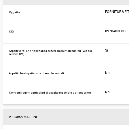
Valore stimato della procedura:
€ 300.000,00
FORNITURA FI
Oggetto
Responsabile unico del procedimento:
Andrea Wieser
8978483E8C
CIG
Sì
Appalti verdi che rispettano i criteri ambientali minimi (vedasi
relativi DM)
No
Appalti che rispettano le clausole sociali
No
Contratti regimi particolari di appalto (speciale o alleggerito)
PROGRAMMAZIONE