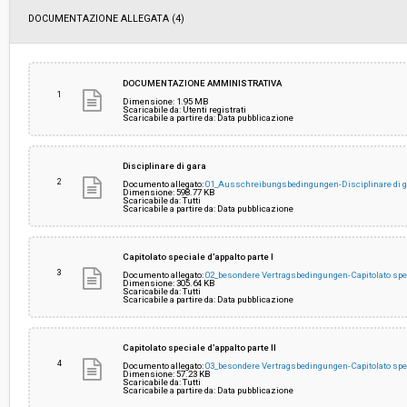
DOCUMENTAZIONE ALLEGATA (4)
DOCUMENTAZIONE AMMINISTRATIVA
1
Dimensione: 1.95 MB
Scaricabile da: Utenti registrati
Scaricabile a partire da: Data pubblicazione
Disciplinare di gara
2
Documento allegato:
01_Ausschreibungsbedingungen-Disciplinare di g
Dimensione: 598.77 KB
Scaricabile da: Tutti
Scaricabile a partire da: Data pubblicazione
Capitolato speciale d’appalto parte I
3
Documento allegato:
02_besondere Vertragsbedingungen-Capitolato speci
Dimensione: 305.64 KB
Scaricabile da: Tutti
Scaricabile a partire da: Data pubblicazione
Capitolato speciale d’appalto parte II
4
Documento allegato:
03_besondere Vertragsbedingungen-Capitolato speci
Dimensione: 57.23 KB
Scaricabile da: Tutti
Scaricabile a partire da: Data pubblicazione