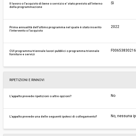
Sì
Il lavoro o l'acquisto di bene o servizio e' stato previsto all'interno
della programmazione
2022
Prima annualità dell’ultimo programma nel quale è stato inserito
l’intervento o l’acquisto
F0065383021
CUI programma triennale lavori pubblici o programma triennale
forniture e servizi
RIPETIZIONI E RINNOVI
No
L’appalto prevede ripetizioni o altre opzioni?
No, nessuna ip
L’appalto prevede una delle seguenti ipotesi di collegamento?