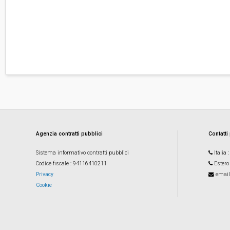
Agenzia contratti pubblici
Contatti
Sistema informativo contratti pubblici
Italia
Codice fiscale
: 94116410211
Estero
Privacy
email
Cookie