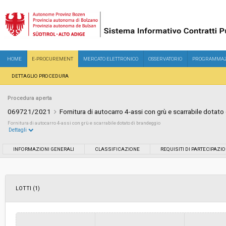
HOME
E-PROCUREMENT
MERCATO ELETTRONICO
OSSERVATORIO
PROGRAMMAZ
DETTAGLIO PROCEDURA
Procedura aperta
069721/2021
Fornitura di autocarro 4-assi con grù e scarrabile dotat
Fornitura di autocarro 4-assi con grù e scarrabile dotato di brandeggio
Dettagli
Settore:
Ordinario
INFORMAZIONI GENERALI
CLASSIFICAZIONE
REQUISITI DI PARTECIPAZI
Tipo di contratto:
Forniture
LOTTI (1)
Servizi sociali:
No
Scelta del contraente:
Procedura aperta