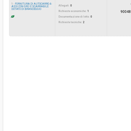
1 -
FORNITURA DI AUTOCARRO 4-
Allegati:
0
ASSI CON GRÙ E SCARRABILE
DOTATO DI BRANDEGGIO
Valore stimato della procedura:
Richieste economiche:
€ 240.000,00
1
90048
Documentazione di lotto:
0
Richieste tecniche:
2
Responsabile unico del procedimento:
Claudio Vitalini