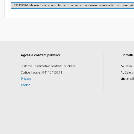
33141000-0. Materiali medici non chimici di consumo monouso e materiale di consumo emato
Costi di sicurezza non soggetti a
-
ribasso:
Agenzia contratti pubblici
Contatti
Sistema informativo contratti pubblici
Italia
Codice fiscale
: 94116410211
Estero
Privacy
email
Cookie