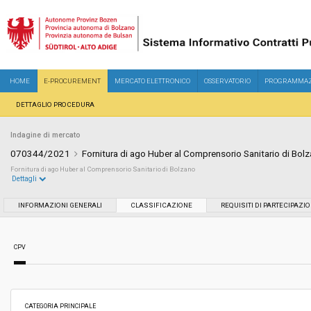
HOME
E-PROCUREMENT
MERCATO ELETTRONICO
OSSERVATORIO
PROGRAMMAZ
DETTAGLIO PROCEDURA
Indagine di mercato
070344/2021
Fornitura di ago Huber al Comprensorio Sanitario di Bol
Fornitura di ago Huber al Comprensorio Sanitario di Bolzano
Dettagli
Settore:
Ordinario
INFORMAZIONI GENERALI
CLASSIFICAZIONE
REQUISITI DI PARTECIPAZI
Data pubblicazione:
03/12/2021 14:51
CPV
Svolgimento:
In corso
Importo a base di gara soggetto a
-
CATEGORIA PRINCIPALE
ribasso: