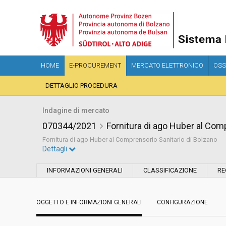
HOME
E-PROCUREMENT
MERCATO ELETTRONICO
OSS
DETTAGLIO PROCEDURA
Indagine di mercato
070344/2021
Fornitura di ago Huber al Com
Fornitura di ago Huber al Comprensorio Sanitario di Bolzano
Dettagli
Settore:
Ordinario
INFORMAZIONI GENERALI
CLASSIFICAZIONE
RE
Data pubblicazione:
03/12/2021 14:51
OGGETTO E INFORMAZIONI GENERALI
CONFIGURAZIONE
Svolgimento:
In corso