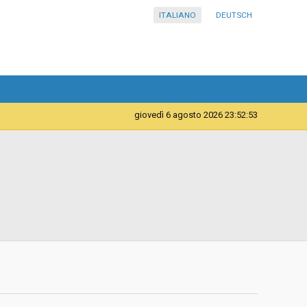
ITALIANO
DEUTSCH
giovedì 6 agosto 2026 23:52:53
Forniture
Azienda sanitaria della Provincia Autonoma di Bolzano -
Ripartizione acquisti
d
Aperta