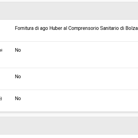
Pubblicata da:
Responsabile unico del
Fornitura di ago Huber al Comprensorio Sanitario di Bolz
procedimento:
No
si
No
No
o)