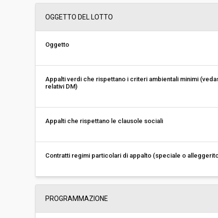
Importo a base di gara soggetto a
-
OGGETTO DEL LOTTO
ribasso:
Costi di sicurezza non soggetti a
-
ribasso:
Oggetto
Appalti verdi che rispettano i criteri ambientali minimi (veda
relativi DM)
Appalti che rispettano le clausole sociali
Contratti regimi particolari di appalto (speciale o alleggerit
PROGRAMMAZIONE