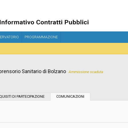
ERVATORIO
PROGRAMMAZIONE
prensorio Sanitario di Bolzano
Ammissione scaduta
Tipo di contratto:
QUISITI DI PARTECIPAZIONE
COMUNICAZIONI
Stazione Appaltante:
Indagine di mercato "aperta" o "a
invito":