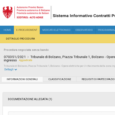
HOME
E-PROCUREMENT
MERCATO ELETTRONICO
OSSERVATORIO
PROGRAMMAZ
DETTAGLIO PROCEDURA
Procedura negoziata senza bando
070351/2021
Tribunale di Bolzano, Piazza Tribunale 1, Bolzano - Opere 
ingresso
Aggiudicata
Tribunale di Bolzano, Piazza Tribunale 1, Bolzano - Opere elettriche per il rifacimento della zona i
Dettagli
Settore:
Ordinario
INFORMAZIONI GENERALI
CLASSIFICAZIONE
REQUISITI DI PARTECIPAZI
Tipo di contratto:
Lavori
DOCUMENTAZIONE ALLEGATA (1)
Data pubblicazione:
10/12/2021 12:40
Svolgimento:
Gara in busta chiusa