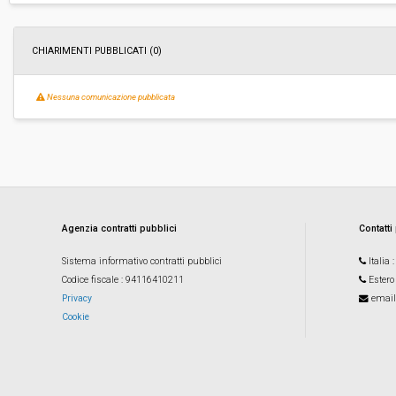
Costi di sicurezza non soggetti a
-
ribasso:
CHIARIMENTI PUBBLICATI (0)
Nessuna comunicazione pubblicata
Agenzia contratti pubblici
Contatti
Sistema informativo contratti pubblici
Italia
Codice fiscale
: 94116410211
Estero
Privacy
email
Cookie