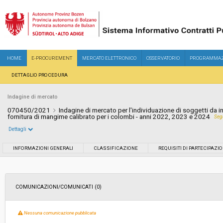
HOME
E-PROCUREMENT
MERCATO ELETTRONICO
OSSERVATORIO
PROGRAMMAZ
DETTAGLIO PROCEDURA
Indagine di mercato
070450/2021
Indagine di mercato per l'individuazione di soggetti da in
fornitura di mangime calibrato per i colombi - anni 2022, 2023 e 2024
Seg
Dettagli
Settore:
Ordinario
INFORMAZIONI GENERALI
CLASSIFICAZIONE
REQUISITI DI PARTECIPAZI
Data pubblicazione:
06/12/2021 16:02
COMUNICAZIONI/COMUNICATI (0)
Svolgimento:
In corso
Nessuna comunicazione pubblicata
Importo a base di gara soggetto a
€ 25.025,00
ribasso: