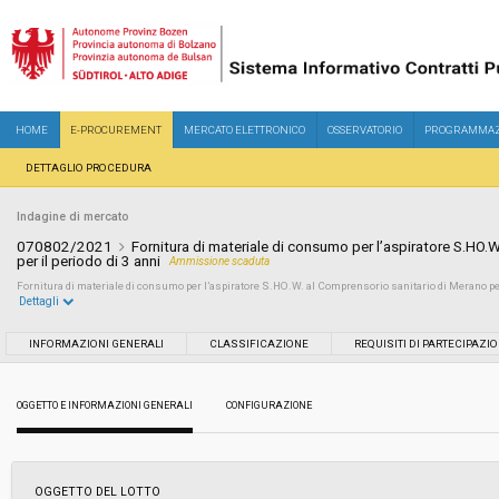
HOME
E-PROCUREMENT
MERCATO ELETTRONICO
OSSERVATORIO
PROGRAMMAZ
DETTAGLIO PROCEDURA
Indagine di mercato
070802/2021
Fornitura di materiale di consumo per l’aspiratore S.HO.
per il periodo di 3 anni
Ammissione scaduta
Fornitura di materiale di consumo per l’aspiratore S.HO.W. al Comprensorio sanitario di Merano per 
Dettagli
Settore:
Ordinario
INFORMAZIONI GENERALI
CLASSIFICAZIONE
REQUISITI DI PARTECIPAZI
Data pubblicazione:
06/12/2021 15:36
OGGETTO E INFORMAZIONI GENERALI
CONFIGURAZIONE
Svolgimento:
In corso
OGGETTO DEL LOTTO
Importo a base di gara soggetto a
€ 39.450,00