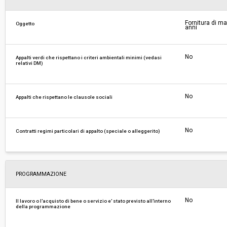
ribasso:
Fornitura di ma
Oggetto
Costi di sicurezza non soggetti a
-
anni
ribasso:
No
Appalti verdi che rispettano i criteri ambientali minimi (vedasi
relativi DM)
No
Appalti che rispettano le clausole sociali
No
Contratti regimi particolari di appalto (speciale o alleggerito)
PROGRAMMAZIONE
No
Il lavoro o l'acquisto di bene o servizio e' stato previsto all'interno
della programmazione