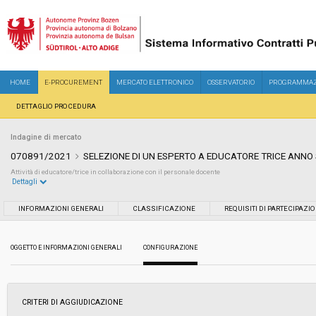
HOME
E-PROCUREMENT
MERCATO ELETTRONICO
OSSERVATORIO
PROGRAMMAZ
DETTAGLIO PROCEDURA
Indagine di mercato
070891/2021
SELEZIONE DI UN ESPERTO A EDUCATORE TRICE ANNO
Attività di educatore/trice in collaborazione con il personale docente
Dettagli
Settore:
Ordinario
INFORMAZIONI GENERALI
CLASSIFICAZIONE
REQUISITI DI PARTECIPAZI
Data pubblicazione:
07/12/2021 10:23
OGGETTO E INFORMAZIONI GENERALI
CONFIGURAZIONE
Svolgimento:
Busta chiusa
CRITERI DI AGGIUDICAZIONE
Importo a base di gara soggetto a
€ 10.190,00
ribasso: