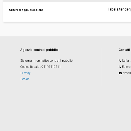
labels.tender
Criteri di aggiudicazione
Costi di sicurezza non soggetti a
-
ribasso:
Agenzia contratti pubblici
Contatti
Sistema informativo contratti pubblici
Italia
Codice fiscale
: 94116410211
Estero
Privacy
email
Cookie