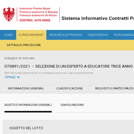
HOME
E-PROCUREMENT
MERCATO ELETTRONICO
OSSERVATORIO
PROGRAMMAZ
DETTAGLIO PROCEDURA
Indagine di mercato
070891/2021
SELEZIONE DI UN ESPERTO A EDUCATORE TRICE ANNO
Attività di educatore/trice in collaborazione con il personale docente
Dettagli
Settore:
Ordinario
INFORMAZIONI GENERALI
CLASSIFICAZIONE
REQUISITI DI PARTECIPAZI
Data pubblicazione:
07/12/2021 10:23
OGGETTO E INFORMAZIONI GENERALI
CONFIGURAZIONE
Svolgimento:
Busta chiusa
OGGETTO DEL LOTTO
Importo a base di gara soggetto a
€ 10.190,00
ribasso: