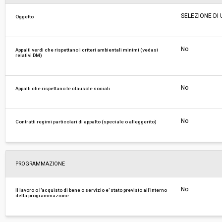
SELEZIONE DI
Oggetto
Costi di sicurezza non soggetti a
-
ribasso:
No
Appalti verdi che rispettano i criteri ambientali minimi (vedasi
relativi DM)
No
Appalti che rispettano le clausole sociali
No
Contratti regimi particolari di appalto (speciale o alleggerito)
PROGRAMMAZIONE
No
Il lavoro o l'acquisto di bene o servizio e' stato previsto all'interno
della programmazione