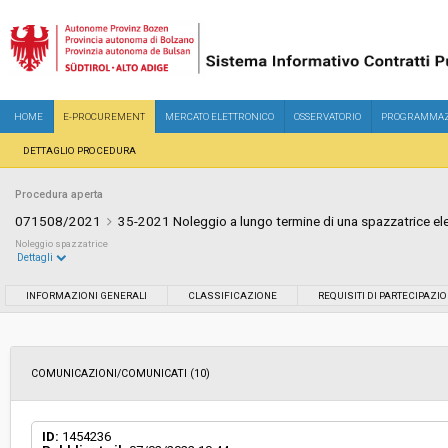
HOME
E-PROCUREMENT
MERCATO ELETTRONICO
OSSERVATORIO
PROGRAMMAZ
DETTAGLIO PROCEDURA
Procedura aperta
071508/2021
35-2021 Noleggio a lungo termine di una spazzatrice ele
Noleggio spazzatrice
Dettagli
Settore:
Ordinario
INFORMAZIONI GENERALI
CLASSIFICAZIONE
REQUISITI DI PARTECIPAZI
Tipo di contratto:
Servizi
COMUNICAZIONI/COMUNICATI (10)
Servizi sociali:
No
Scelta del contraente:
Procedura aperta
ID:
1454236