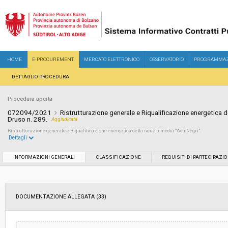
HOME
E-PROCUREMENT
MERCATO ELETTRONICO
OSSERVATORIO
PROGRAMMAZ
DETTAGLIO PROCEDURA
Procedura aperta
072094/2021
Ristrutturazione generale e Riqualificazione energetica d
Druso n. 289.
Aggiudicata
Ristrutturazione generale e Riqualificazione energetica della scuola media “Ada Negri”.
Dettagli
Settore:
Ordinario
INFORMAZIONI GENERALI
CLASSIFICAZIONE
REQUISITI DI PARTECIPAZI
Tipo di contratto:
Lavori
DOCUMENTAZIONE ALLEGATA (33)
Servizi sociali:
No
Scelta del contraente:
Procedura aperta