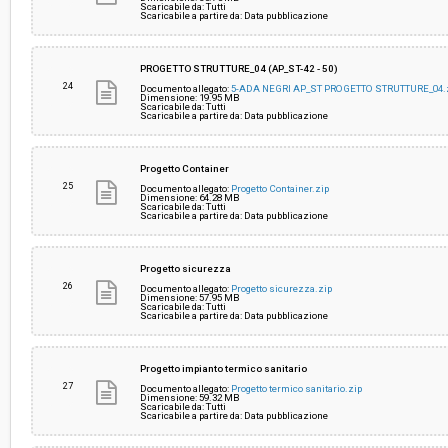
Scaricabile da: Tutti
Scaricabile a partire da: Data pubblicazione
PROGETTO STRUTTURE_04 (AP_ST-42 - 50)
24
Documento allegato:
5-ADA NEGRI AP_ST PROGETTO STRUTTURE_04.
Dimensione: 19.95 MB
Scaricabile da: Tutti
Scaricabile a partire da: Data pubblicazione
Progetto Container
25
Documento allegato:
Progetto Container.zip
Dimensione: 64.28 MB
Scaricabile da: Tutti
Scaricabile a partire da: Data pubblicazione
Progetto sicurezza
26
Documento allegato:
Progetto sicurezza.zip
Dimensione: 57.95 MB
Scaricabile da: Tutti
Scaricabile a partire da: Data pubblicazione
Progetto impianto termico sanitario
27
Documento allegato:
Progetto termico sanitario.zip
Dimensione: 59.32 MB
Scaricabile da: Tutti
Scaricabile a partire da: Data pubblicazione