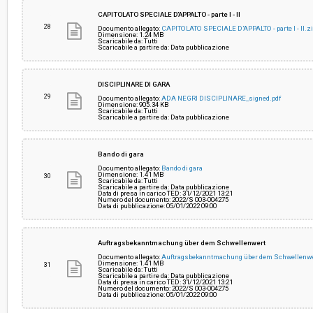
CAPITOLATO SPECIALE D’APPALTO - parte I - II
28
Documento allegato:
CAPITOLATO SPECIALE D’APPALTO - parte I - II.z
Dimensione: 1.24 MB
Scaricabile da: Tutti
Scaricabile a partire da: Data pubblicazione
DISCIPLINARE DI GARA
29
Documento allegato:
ADA NEGRI DISCIPLINARE_signed.pdf
Dimensione: 905.34 KB
Scaricabile da: Tutti
Scaricabile a partire da: Data pubblicazione
Bando di gara
Documento allegato:
Bando di gara
Dimensione: 1.41 MB
30
Scaricabile da: Tutti
Scaricabile a partire da: Data pubblicazione
Data di presa in carico TED: 31/12/2021 13:21
Numero del documento: 2022/S 003-004275
Data di pubblicazione: 05/01/2022 09:00
Auftragsbekanntmachung über dem Schwellenwert
Documento allegato:
Auftragsbekanntmachung über dem Schwellenw
Dimensione: 1.41 MB
31
Scaricabile da: Tutti
Scaricabile a partire da: Data pubblicazione
Data di presa in carico TED: 31/12/2021 13:21
Numero del documento: 2022/S 003-004275
Data di pubblicazione: 05/01/2022 09:00