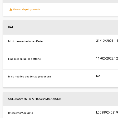
Nessun allegato presente
DATE
31/12/2021 14
Inizio presentazione offerte
11/02/2022 12
Fine presentazione offerte
No
Invio notifica scadenza procedura
COLLEGAMENTO A PROGRAMMAZIONE
L0038924021920
Intervento/Acquisto