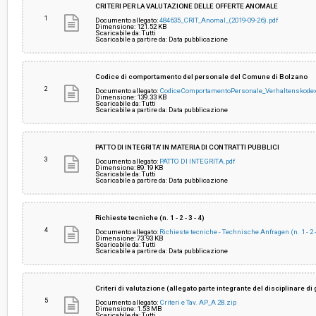
CRITERI PER LA VALUTAZIONE DELLE OFFERTE ANOMALE
1
Documento allegato:
484635_CRIT_Anomal_(2019-09-26).pdf
Dimensione: 121.52 KB
Scaricabile da: Tutti
Valore stimato della procedura:
€ 21.122.605,14
Scaricabile a partire da: Data pubblicazione
Responsabile unico del procedimento:
Stefano Panu Careddu
Codice di comportamento del personale del Comune di Bolzano
2
Documento allegato:
CodiceComportamentoPersonale_Verhaltenskode
Dimensione: 139.33 KB
Scaricabile da: Tutti
Scaricabile a partire da: Data pubblicazione
PATTO DI INTEGRITA’ IN MATERIA DI CONTRATTI PUBBLICI
3
Documento allegato:
PATTO DI INTEGRITA.pdf
Dimensione: 89.19 KB
Scaricabile da: Tutti
Scaricabile a partire da: Data pubblicazione
Richieste tecniche (n. 1 - 2 - 3 - 4)
4
Documento allegato:
Richieste tecniche - Technische Anfragen (n. 1 - 2 - 
Dimensione: 73.93 KB
Scaricabile da: Tutti
Scaricabile a partire da: Data pubblicazione
Criteri di valutazione (allegato parte integrante del disciplinare di 
5
Documento allegato:
Criteri e Tav. AP_A 28.zip
Dimensione: 1.53 MB
Scaricabile da: Tutti