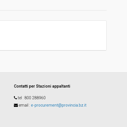
23/12/2021 11:01
Gara in busta chiusa
-
Sì
re
nti
Contatti per Stazioni appaltanti
tel :
800 288960
email
:
e-procurement@provincia.bz.it