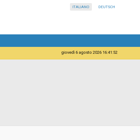
ITALIANO
DEUTSCH
giovedì 6 agosto 2026 16:41:53
Telematica
Contratto d'appalto