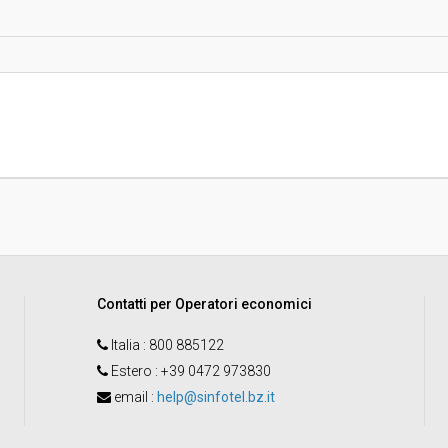
Data pubblicazione:
Svolgimento:
Pubblicata da:
o
L'amministrazione
aggiudicatrice/ente aggiudicato
acquista per conto di altre
amministrazioni aggiudicatrici/e
aggiudicatori:
Contatti per Operatori economici
Italia
: 800 885122
Estero
: +39 0472 973830
email
:
help@sinfotel.bz.it