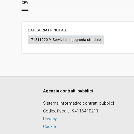
CPV
Servizi sociali:
No
Scelta del contraente:
Procedura aperta
CATEGORIA PRINCIPALE
Valore stimato della procedura:
€ 1.832.151,86
71311220-9. Servizi di ingegneria stradale
Responsabile unico del
Elisa Giulia Andrig
procedimento:
Agenzia contratti pubblici
Sistema informativo contratti pubblici
Codice fiscale
: 94116410211
Privacy
Cookie