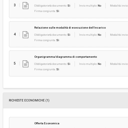
3
Obbligatorietà documento:
Sì
Invio multiplo:
No
Modalità invio
Firma congiunta:
Sì
Relazione sulle modalità di esecuzione dell’incarico
4
Obbligatorietà documento:
Sì
Invio multiplo:
No
Modalità invio
Firma congiunta:
Sì
Organigramma/diagramma di comportamento
5
Obbligatorietà documento:
Sì
Invio multiplo:
No
Modalità invio
Firma congiunta:
Sì
RICHIESTE ECONOMICHE
(1)
Offerta Economica