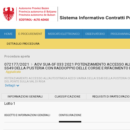
HOME
E-PROCUREMENT
MERCATO ELETTRONICO
OSSERVATORIO
PROGRAMMAZ
DETTAGLIO PROCEDURA
Procedura aperta
072177/2021
AOV SUA-SF 033 2021 POTENZIAMENTO ACCESSO AL
SS49 DELLA PUSTERIA CON RADDOPPIO DELLE CORSIE E RIFACIMENTO 
Aggiudicata
POTENZIAMENTO ACCESSO ALL’AUTOSTRADA A22 DI VARNA DELLA SS49 DELLA PUSTERIA C
DEL PONTE SULLA VAL DI RIGA
Dettagli
Settore:
Ordinario
INFORMAZIONI GENERALI
CLASSIFICAZIONE
REQUISITI DI PARTECIPAZI
Lotto 1
Tipo di contratto:
Servizi
OGGETTO E INFORMAZIONI GENERALI
CONFIGURAZIONE
Servizi sociali:
No