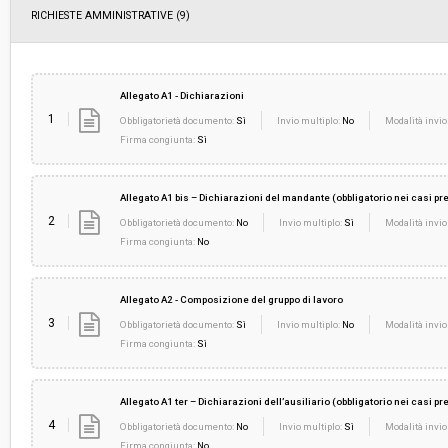
RICHIESTE AMMINISTRATIVE
(9)
Allegato A1 - Dichiarazioni
1
Obbligatorietà documento:
Sì
Invio multiplo:
No
Modalità invio
Firma congiunta:
Sì
Allegato A1 bis – Dichiarazioni del mandante (obbligatorio nei casi prev
2
Obbligatorietà documento:
No
Invio multiplo:
Sì
Modalità invio
Firma congiunta:
No
Allegato A2 - Composizione del gruppo di lavoro
3
Obbligatorietà documento:
Sì
Invio multiplo:
No
Modalità invio
Firma congiunta:
Sì
Allegato A1 ter – Dichiarazioni dell’ausiliario (obbligatorio nei casi pre
4
Obbligatorietà documento:
No
Invio multiplo:
Sì
Modalità invio
Firma congiunta:
No