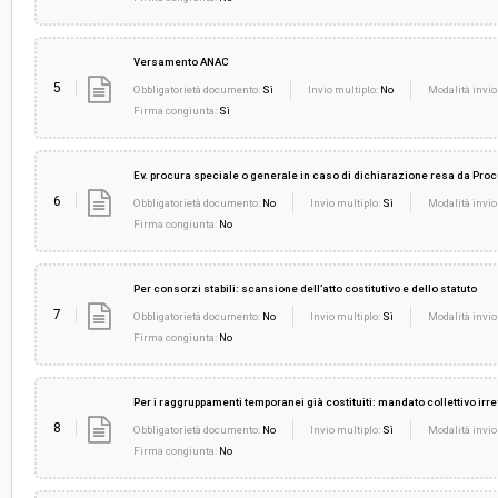
Versamento ANAC
5
Obbligatorietà documento:
Sì
Invio multiplo:
No
Modalità invio
Firma congiunta:
Sì
Ev. procura speciale o generale in caso di dichiarazione resa da Pro
6
Obbligatorietà documento:
No
Invio multiplo:
Sì
Modalità invio
Firma congiunta:
No
Per consorzi stabili: scansione dell’atto costitutivo e dello statuto
7
Obbligatorietà documento:
No
Invio multiplo:
Sì
Modalità invio
Firma congiunta:
No
Per i raggruppamenti temporanei già costituiti: mandato collettivo ir
8
Obbligatorietà documento:
No
Invio multiplo:
Sì
Modalità invio
Firma congiunta:
No