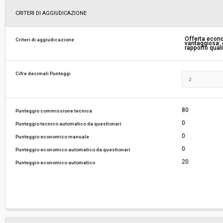
Scelta del contraente:
Procedura aperta
CRITERI DI AGGIUDICAZIONE
Valore stimato della procedura:
€ 1.832.151,86
Offerta econ
Criteri di aggiudicazione
vantaggiosa: c
rapporto qual
Responsabile unico del procedimento:
Elisa Giulia Andrigo
Cifre decimali Punteggi
80
Punteggio commissione tecnica
0
Punteggio tecnico automatico da questionari
0
Punteggio economico manuale
0
Punteggio economico automatico da questionari
20
Punteggio economico automatico