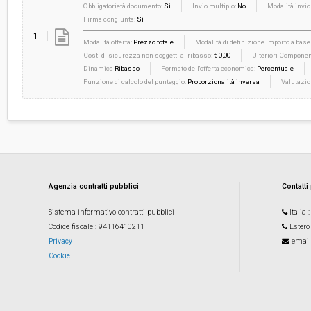
Obbligatorietà documento:
Sì
Invio multiplo:
No
Modalità invio
Firma congiunta:
Sì
1
Modalità offerta:
Prezzo totale
Modalità di definizione importo a base 
Costi di sicurezza non soggetti al ribasso:
€ 0,00
Ulteriori Component
Dinamica
Ribasso
Formato dell'offerta economica:
Percentuale
Funzione di calcolo del punteggio:
Proporzionalità inversa
Valutazio
Agenzia contratti pubblici
Contatti
Sistema informativo contratti pubblici
Italia
Codice fiscale
: 94116410211
Estero
Privacy
email
Cookie