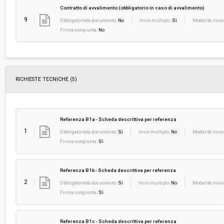
Contratto di avvalimento (obbligatorio in caso di avvalimento)
9
Obbligatorietà documento:
No
Invio multiplo:
Sì
Modalità invio
Firma congiunta:
No
RICHIESTE TECNICHE
(5)
Referenza B1a - Scheda descrittiva per referenza
1
Obbligatorietà documento:
Sì
Invio multiplo:
No
Modalità invio
Firma congiunta:
Sì
Referenza B1b - Scheda descrittiva per referenza
2
Obbligatorietà documento:
Sì
Invio multiplo:
No
Modalità invio
Firma congiunta:
Sì
Referenza B1c - Scheda descrittiva per referenza