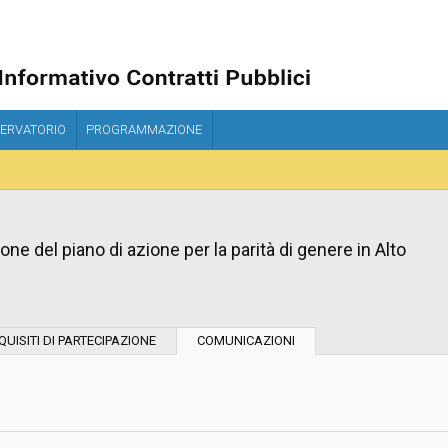
ERVATORIO
PROGRAMMAZIONE
ne del piano di azione per la parità di genere in Alto
Tipo di contratto:
QUISITI DI PARTECIPAZIONE
COMUNICAZIONI
Stazione Appaltante:
Indagine di mercato "aperta" o "a
invito":