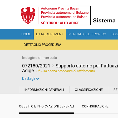
HOME
E-PROCUREMENT
MERCATO ELETTRONICO
OSS
DETTAGLIO PROCEDURA
Indagine di mercato
072180/2021
Supporto esterno per l´attuazio
Adige
Chiusa senza procedura di affidamento
Dettagli
Settore:
Ordinario
INFORMAZIONI GENERALI
CLASSIFICAZIONE
RE
Data pubblicazione:
13/12/2021 13:09
OGGETTO E INFORMAZIONI GENERALI
CONFIGURAZIONE
Svolgimento:
In corso