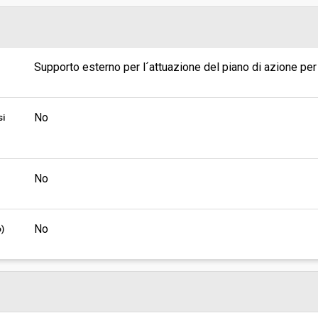
Pubblicata da:
Responsabile unico del
Supporto esterno per l´attuazione del piano di azione per 
procedimento:
No
si
No
No
o)