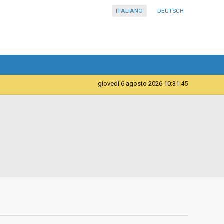
ITALIANO
DEUTSCH
giovedì 6 agosto 2026 10:31:45
Servizi
Provincia Autonoma di Bolzano - Ripartizione
Presidenza - Ufficio Lingue ufficiali e diritti civici
d
Aperta