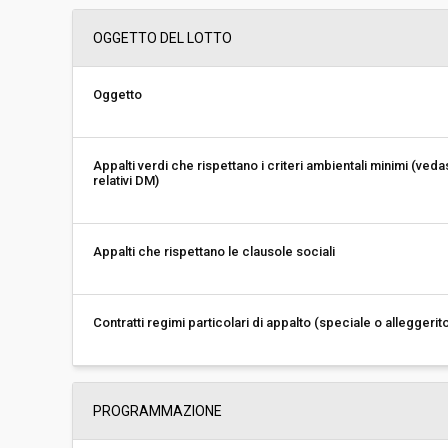
Importo a base di gara soggetto a
€ 83.000,00
OGGETTO DEL LOTTO
ribasso:
Costi di sicurezza non soggetti a
-
ribasso:
Oggetto
Link al fascicolo trasparenza:
Clicca qui
Appalti verdi che rispettano i criteri ambientali minimi (veda
relativi DM)
Appalti che rispettano le clausole sociali
Contratti regimi particolari di appalto (speciale o alleggerit
PROGRAMMAZIONE