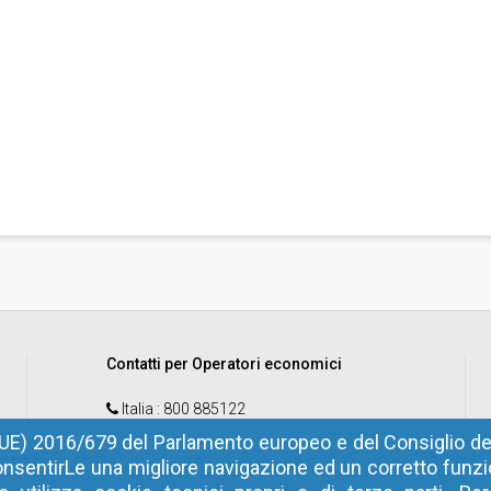
Contatti per Operatori economici
Italia
: 800 885122
Estero
: +39 0472 973830
UE) 2016/679 del Parlamento europeo e del Consiglio del
nsentirLe una migliore navigazione ed un corretto fun
email
:
help@sinfotel.bz.it