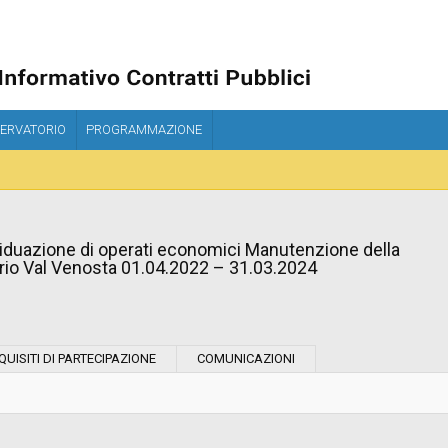
ERVATORIO
PROGRAMMAZIONE
ividuazione di operati economici Manutenzione della
rio Val Venosta 01.04.2022 – 31.03.2024
Tipo di contratto:
QUISITI DI PARTECIPAZIONE
COMUNICAZIONI
Stazione Appaltante:
Indagine di mercato "aperta" o "a