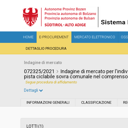
HOME
E-PROCUREMENT
MERCATO ELETTRONICO
OSS
DETTAGLIO PROCEDURA
Indagine di mercato
072325/2021
Indagine di mercato per l'ind
pista ciclabile sovra comunale nel comprenso
Segue procedura di affidamento
Dettagli
Settore:
Ordinario
INFORMAZIONI GENERALI
CLASSIFICAZIONE
RE
Data pubblicazione:
13/12/2021 16:05
Svolgimento:
In corso
LOTTI (1)