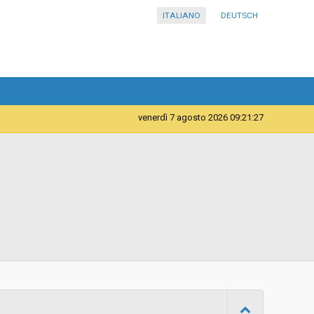
ITALIANO
DEUTSCH
venerdì 7 agosto 2026 09:21:27
Servizi
Comunità Comprensoriale Val Venosta - Servizi
ambientali
d
Aperta