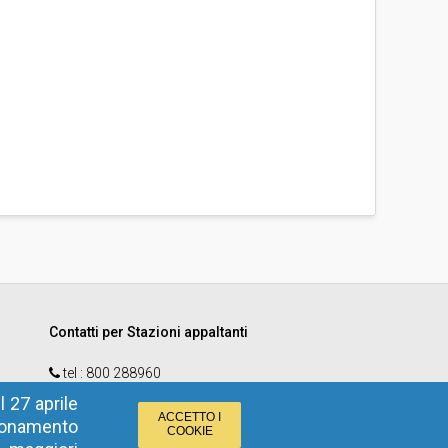
Contatti per Stazioni appaltanti
tel :
800 288960
email
:
e-procurement@provincia.bz.it
 27 aprile
ACCETTO I
zionamento
COOKIE