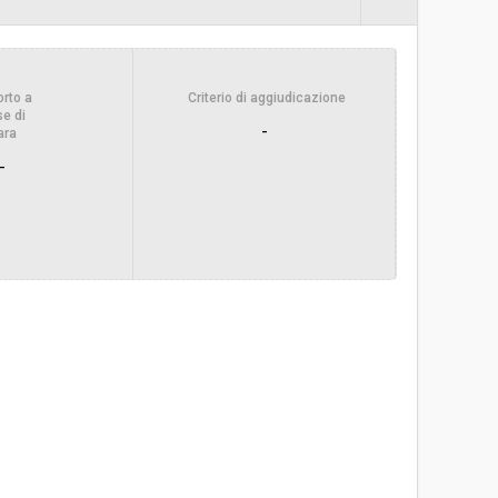
-
rto a
Criterio di aggiudicazione
Hansjörg Dietrich
e di
-
ara
-