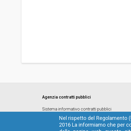
Agenzia contratti pubblici
Sistema informativo contratti pubblici
Codice fiscale
: 94116410211
Nel rispetto del Regolamento (
2016 La informiamo che per co
Privacy