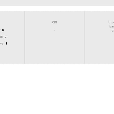
invito":
Pubblicata da:
CIG
Impo
Responsabile unico del
bas
procedimento:
-
:
0
g
to:
0
ive:
1