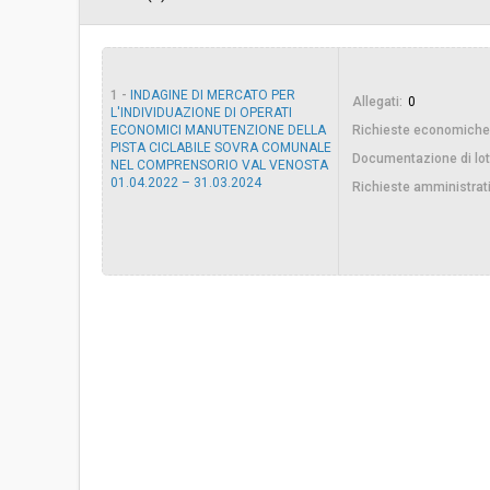
Importo a base di gara soggetto a
€ 171.810,00
ribasso:
1 -
INDAGINE DI MERCATO PER
Allegati:
0
Costi di sicurezza non soggetti a
-
L'INDIVIDUAZIONE DI OPERATI
ribasso:
ECONOMICI MANUTENZIONE DELLA
Richieste economiche
PISTA CICLABILE SOVRA COMUNALE
Documentazione di lot
NEL COMPRENSORIO VAL VENOSTA
01.04.2022 – 31.03.2024
Richieste amministrat