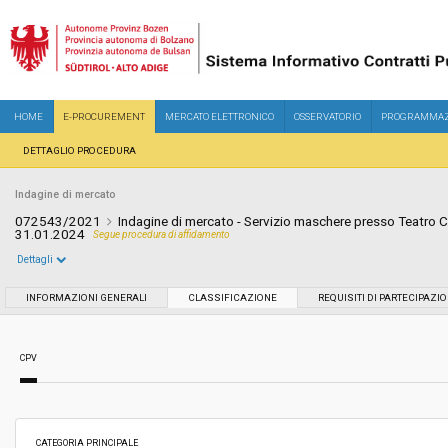
HOME
E-PROCUREMENT
MERCATO ELETTRONICO
OSSERVATORIO
PROGRAMMAZ
DETTAGLIO PROCEDURA
Indagine di mercato
072543/2021
Indagine di mercato - Servizio maschere presso Teatro C
31.01.2024
Segue procedura di affidamento
Dettagli
Settore:
Ordinario
INFORMAZIONI GENERALI
CLASSIFICAZIONE
REQUISITI DI PARTECIPAZI
Data pubblicazione:
14/12/2021 10:07
CPV
Svolgimento:
In corso
Importo a base di gara soggetto a
-
CATEGORIA PRINCIPALE
ribasso: