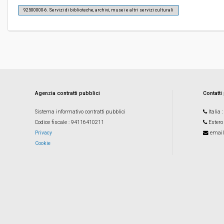
92500000-6. Servizi di biblioteche, archivi, musei e altri servizi culturali
Costi di sicurezza non soggetti a
-
ribasso:
Agenzia contratti pubblici
Contatti
Sistema informativo contratti pubblici
Italia
Codice fiscale
: 94116410211
Estero
Privacy
email
Cookie