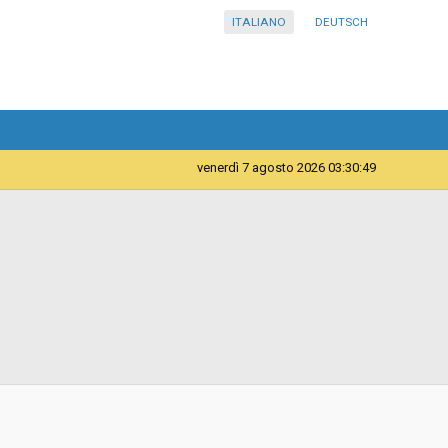
ITALIANO
DEUTSCH
venerdì 7 agosto 2026 03:30:49
Forniture
Istituto Comprensivo in lingua tedesca Curon