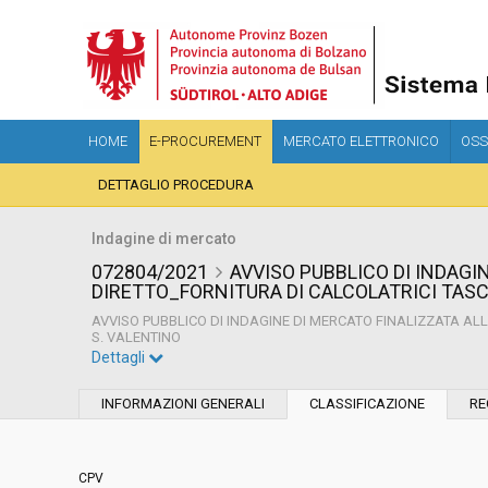
HOME
E-PROCUREMENT
MERCATO ELETTRONICO
OSS
DETTAGLIO PROCEDURA
Indagine di mercato
072804/2021
AVVISO PUBBLICO DI INDAGI
DIRETTO_FORNITURA DI CALCOLATRICI TASC
AVVISO PUBBLICO DI INDAGINE DI MERCATO FINALIZZATA AL
S. VALENTINO
Dettagli
Settore:
Ordinario
INFORMAZIONI GENERALI
CLASSIFICAZIONE
RE
Data pubblicazione:
14/12/2021 16:16
CPV