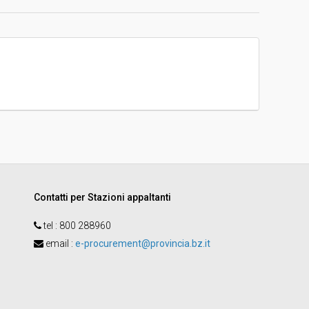
d
Ad invito
-
Sonia DAngelo
Contatti per Stazioni appaltanti
tel :
800 288960
email
:
e-procurement@provincia.bz.it