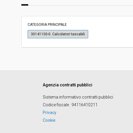
Svolgimento:
In corso
Importo a base di gara soggetto a
-
ribasso:
CATEGORIA PRINCIPALE
Costi di sicurezza non soggetti a
-
30141100-0. Calcolatori tascabili
ribasso:
Agenzia contratti pubblici
Sistema informativo contratti pubblici
Codice fiscale
: 94116410211
Privacy
Cookie