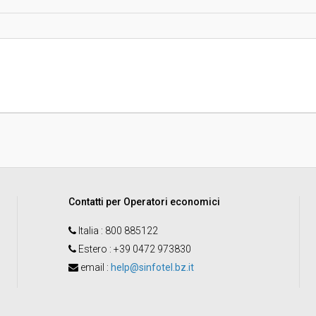
Indagine di mercato "aperta" o "a
invito":
Pubblicata da:
Responsabile unico del
procedimento:
Contatti per Operatori economici
Italia
: 800 885122
Estero
: +39 0472 973830
email
:
help@sinfotel.bz.it