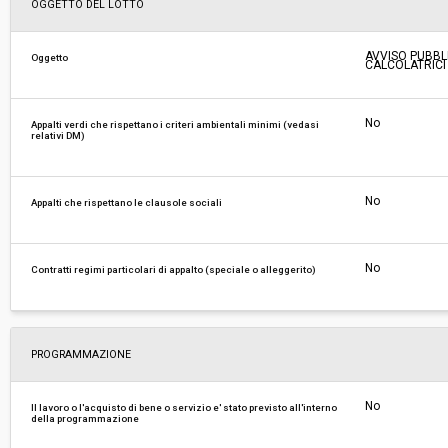
OGGETTO DEL LOTTO
Importo a base di gara soggetto a
-
ribasso:
AVVISO PUBBL
Oggetto
Costi di sicurezza non soggetti a
-
CALCOLATRICI
ribasso:
No
Appalti verdi che rispettano i criteri ambientali minimi (vedasi
relativi DM)
No
Appalti che rispettano le clausole sociali
No
Contratti regimi particolari di appalto (speciale o alleggerito)
PROGRAMMAZIONE
No
Il lavoro o l'acquisto di bene o servizio e' stato previsto all'interno
della programmazione