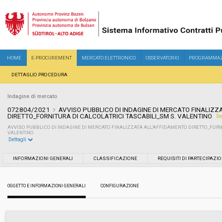
HOME
E-PROCUREMENT
MERCATO ELETTRONICO
OSSERVATORIO
PROGRAMMAZ
DETTAGLIO PROCEDURA
Indagine di mercato
072804/2021
AVVISO PUBBLICO DI INDAGINE DI MERCATO FINALIZ
DIRETTO_FORNITURA DI CALCOLATRICI TASCABILI_SM S. VALENTINO
Se
AVVISO PUBBLICO DI INDAGINE DI MERCATO FINALIZZATA ALL’AFFIDAMENTO DIRETTO_FORN
VALENTINO
Dettagli
Settore:
Ordinario
INFORMAZIONI GENERALI
CLASSIFICAZIONE
REQUISITI DI PARTECIPAZI
Data pubblicazione:
14/12/2021 16:16
OGGETTO E INFORMAZIONI GENERALI
CONFIGURAZIONE
Svolgimento:
In corso