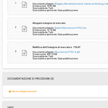
1
Documento allegato:
Allegato_Manifestazione di interesse-Anhang_I
Dimensione: 19.81 KB
Scaricabile da: Tutti
Costi di sicurezza non soggetti a
-
Scaricabile a partire da: Data pubblicazione
ribasso:
Allegato indagine di mercato
2
Documento allegato:
Tabella Mascherine FFP2.xlsx
Dimensione: 12.14 KB
Scaricabile da: Tutti
Scaricabile a partire da: Data pubblicazione
Rettifica dell'indagine di mercato n. 73547
3
Documento allegato:
Mascherine FFP2 -4.pdf
Dimensione: 303.73 KB
Scaricabile da: Tutti
Scaricabile a partire da: Data pubblicazione
DOCUMENTAZIONE DI PROCEDURA (0)
Nessun allegato presente
DATE