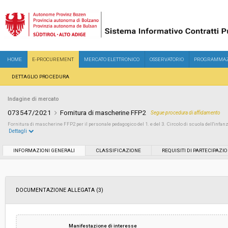
HOME
E-PROCUREMENT
MERCATO ELETTRONICO
OSSERVATORIO
PROGRAMMAZ
DETTAGLIO PROCEDURA
Indagine di mercato
073547/2021
Fornitura di mascherine FFP2
Segue procedura di affidamento
Fornitura di mascherine FFP2 per il personale pedagogico del 1. e del 3. Circolo di scuola dell'infan
Dettagli
Settore:
Ordinario
INFORMAZIONI GENERALI
CLASSIFICAZIONE
REQUISITI DI PARTECIPAZI
Data pubblicazione:
16/12/2021 11:33
DOCUMENTAZIONE ALLEGATA (3)
Svolgimento:
In corso
Importo a base di gara soggetto a
-
Manifestazione di interesse
ribasso: