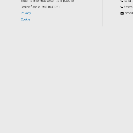
Sistema informativo contratti pubblici
Italia
Codice fiscale
: 94116410211
Estero
Privacy
email
Cookie