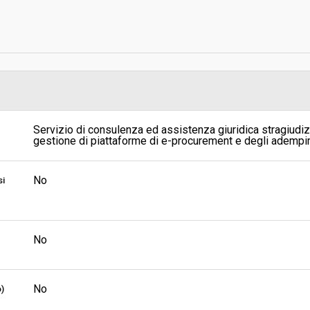
Stazione Appaltante:
Indagine di mercato "aperta" o "a
invito":
Pubblicata da:
Responsabile unico del
Servizio di consulenza ed assistenza giuridica stragiudizi
procedimento:
gestione di piattaforme di e-procurement e degli adempime
No
si
No
No
o)