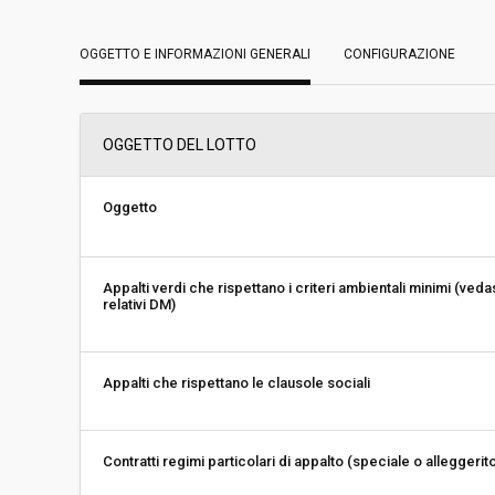
Data pubblicazione:
17/12/2021 16:34
OGGETTO E INFORMAZIONI GENERALI
CONFIGURAZIONE
Svolgimento:
Busta chiusa
Importo a base di gara soggetto a
€ 65.000,00
OGGETTO DEL LOTTO
ribasso:
Costi di sicurezza non soggetti a
-
ribasso:
Oggetto
Appalti verdi che rispettano i criteri ambientali minimi (veda
relativi DM)
Appalti che rispettano le clausole sociali
Contratti regimi particolari di appalto (speciale o alleggerit