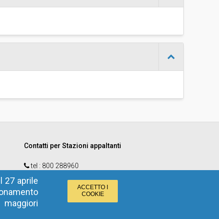
Contatti per Stazioni appaltanti
tel :
800 288960
email
:
e-procurement@provincia.bz.it
 27 aprile
ACCETTO I
zionamento
COOKIE
r maggiori