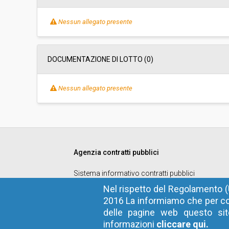
Nessun allegato presente
DOCUMENTAZIONE DI LOTTO (0)
Nessun allegato presente
Agenzia contratti pubblici
Sistema informativo contratti pubblici
Codice fiscale
: 94116410211
Nel rispetto del Regolamento (
2016 La informiamo che per co
Privacy
delle pagine web questo sito
Cookie
informazioni
cliccare qui.