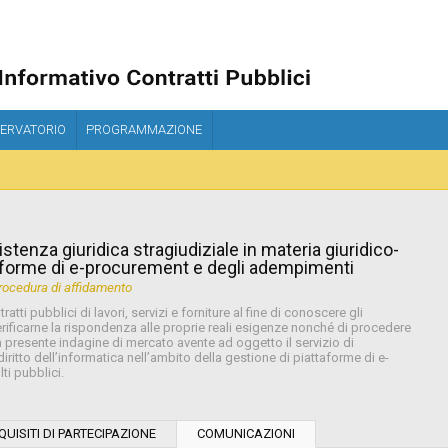
ERVATORIO
PROGRAMMAZIONE
stenza giuridica stragiudiziale in materia giuridico-
ttaforme di e-procurement e degli adempimenti
ocedura di affidamento
tti pubblici di lavori, servizi e forniture al fine di conoscere gli
 verificarne la rispondenza alle proprie reali esigenze nonché di procedere
a presente indagine di mercato avente ad oggetto il servizio di
iritto dell’informatica nell’ambito della gestione di piattaforme di e-
ti pubblici.
Tipo di contratto:
QUISITI DI PARTECIPAZIONE
COMUNICAZIONI