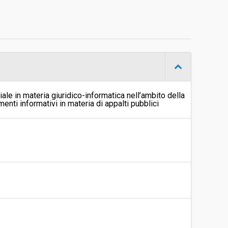
Agenzia per i procedimenti e la vigilanza in materia di
contratti pubblici di lavori, servizi e forniture
d
Aperta
-
Gloria Grottolo
ale in materia giuridico-informatica nell’ambito della
nti informativi in materia di appalti pubblici