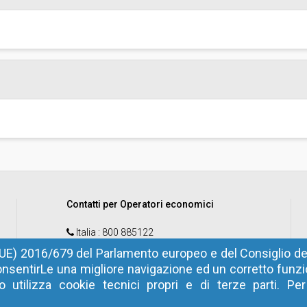
Contatti per Operatori economici
Italia
: 800 885122
Estero
: +39 0472 973830
UE) 2016/679 del Parlamento europeo e del Consiglio del
nsentirLe una migliore navigazione ed un corretto fun
email
:
help@sinfotel.bz.it
 utilizza cookie tecnici propri e di terze parti. Pe