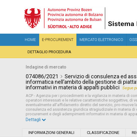
HOME
E-PROCUREMENT
MERCATO ELETTRONICO
OSS
DETTAGLIO PROCEDURA
Indagine di mercato
074086/2021
Servizio di consulenza ed assi
informatica nell’ambito della gestione di pia
informativi in materia di appalti pubblici
Segue pr
ACP - Agenzia per i procedimenti e la vigilanza in materia di contra
operatori interessati e le relative caratteristiche soggettive, di
eventualmente all’affidamento diretto del servizio, pro-muove l
consulenza ed assistenza giuridica stragiudiziale in materia di d
procurement e degli adempimenti informativi in materia di appal
Dettagli
Settore:
Ordinario
INFORMAZIONI GENERALI
CLASSIFICAZIONE
RE