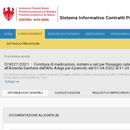
HOME
E-PROCUREMENT
MERCATO ELETTRONICO
OSSERVATORIO
PROGRAMMAZ
DETTAGLIO PROCEDURA
Procedura aperta
074227/2021
Fornitura di medicazioni, sistemi e set per fissaggio cateter
all'Azienda Sanitaria dell'Alto Adige per il periodo dal 01.04.2022 al 31.0
Fornitura di medicazioni, sistemi e set per fissaggio cateteri, relativi set e materiali affini all'Aziend
01.04.2022 al 31.03.2028 (EC 7/21)
Dettagli
Settore:
Ordinario
INFORMAZIONI GENERALI
CLASSIFICAZIONE
REQUISITI DI PARTECIPAZI
Tipo di contratto:
Forniture
DOCUMENTAZIONE ALLEGATA (8)
Servizi sociali:
No