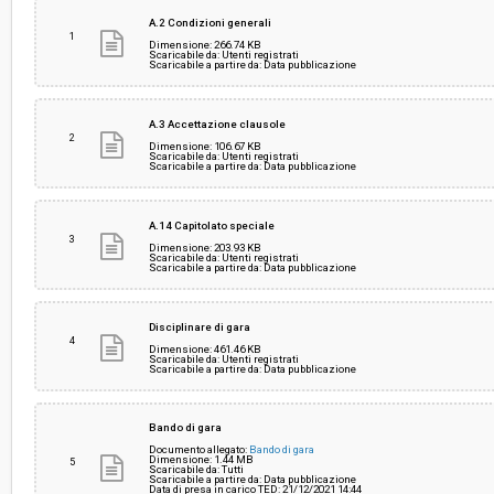
Scelta del contraente:
Procedura aperta
A.2 Condizioni generali
1
Dimensione: 266.74 KB
Scaricabile da: Utenti registrati
Scaricabile a partire da: Data pubblicazione
Valore stimato della procedura:
€ 2.452.695,68
A.3 Accettazione clausole
Responsabile unico del procedimento:
Edoardo Wegher
2
Dimensione: 106.67 KB
Scaricabile da: Utenti registrati
Scaricabile a partire da: Data pubblicazione
A.14 Capitolato speciale
3
Dimensione: 203.93 KB
Scaricabile da: Utenti registrati
Scaricabile a partire da: Data pubblicazione
Disciplinare di gara
4
Dimensione: 461.46 KB
Scaricabile da: Utenti registrati
Scaricabile a partire da: Data pubblicazione
Bando di gara
Documento allegato:
Bando di gara
Dimensione: 1.44 MB
5
Scaricabile da: Tutti
Scaricabile a partire da: Data pubblicazione
Data di presa in carico TED: 21/12/2021 14:44