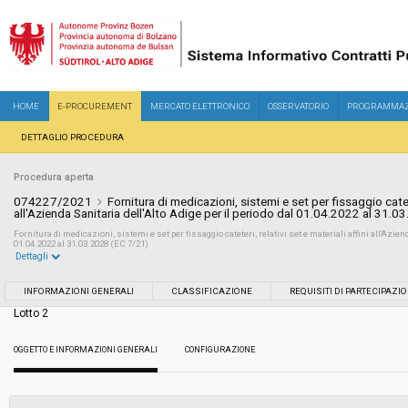
HOME
E-PROCUREMENT
MERCATO ELETTRONICO
OSSERVATORIO
PROGRAMMAZ
DETTAGLIO PROCEDURA
Procedura aperta
074227/2021
Fornitura di medicazioni, sistemi e set per fissaggio cateter
all'Azienda Sanitaria dell'Alto Adige per il periodo dal 01.04.2022 al 31.0
Fornitura di medicazioni, sistemi e set per fissaggio cateteri, relativi set e materiali affini all'Aziend
01.04.2022 al 31.03.2028 (EC 7/21)
Dettagli
Settore:
Ordinario
INFORMAZIONI GENERALI
CLASSIFICAZIONE
REQUISITI DI PARTECIPAZI
Lotto 2
Tipo di contratto:
Forniture
OGGETTO E INFORMAZIONI GENERALI
CONFIGURAZIONE
Servizi sociali:
No