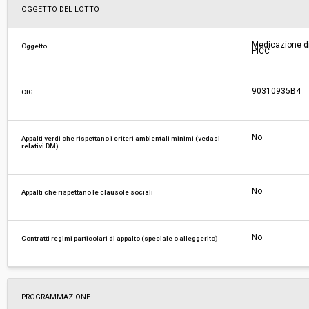
Scelta del contraente:
Procedura aperta
OGGETTO DEL LOTTO
Valore stimato della procedura:
€ 2.452.695,68
Medicazione di 
Oggetto
PICC
Responsabile unico del procedimento:
Edoardo Wegher
90310935B4
CIG
No
Appalti verdi che rispettano i criteri ambientali minimi (vedasi
relativi DM)
No
Appalti che rispettano le clausole sociali
No
Contratti regimi particolari di appalto (speciale o alleggerito)
PROGRAMMAZIONE