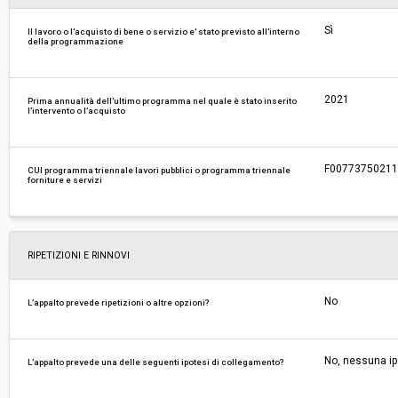
Sì
Il lavoro o l'acquisto di bene o servizio e' stato previsto all'interno
della programmazione
2021
Prima annualità dell’ultimo programma nel quale è stato inserito
l’intervento o l’acquisto
F0077375021
CUI programma triennale lavori pubblici o programma triennale
forniture e servizi
RIPETIZIONI E RINNOVI
No
L’appalto prevede ripetizioni o altre opzioni?
No, nessuna ip
L’appalto prevede una delle seguenti ipotesi di collegamento?