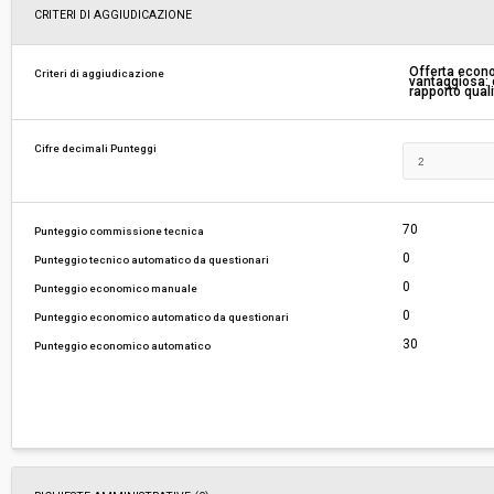
Scelta del contraente:
Procedura aperta
CRITERI DI AGGIUDICAZIONE
Valore stimato della procedura:
€ 2.452.695,68
Offerta econ
Criteri di aggiudicazione
vantaggiosa: c
rapporto qual
Responsabile unico del procedimento:
Edoardo Wegher
Cifre decimali Punteggi
70
Punteggio commissione tecnica
0
Punteggio tecnico automatico da questionari
0
Punteggio economico manuale
0
Punteggio economico automatico da questionari
30
Punteggio economico automatico