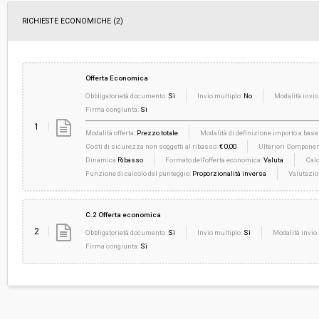
RICHIESTE ECONOMICHE
(2)
Offerta Economica
Obbligatorietà documento:
Sì
Invio multiplo:
No
Modalità invio
Firma congiunta:
Sì
1
Modalità offerta:
Prezzo totale
Modalità di definizione importo a base 
Costi di sicurezza non soggetti al ribasso:
€ 0,00
Ulteriori Component
Dinamica
Ribasso
Formato dell'offerta economica:
Valuta
Calc
Funzione di calcolo del punteggio:
Proporzionalità inversa
Valutazio
C.2 Offerta economica
2
Obbligatorietà documento:
Sì
Invio multiplo:
Sì
Modalità invio 
Firma congiunta:
Sì