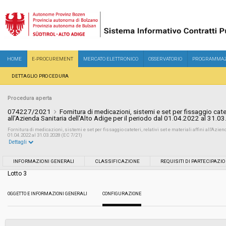
HOME
E-PROCUREMENT
MERCATO ELETTRONICO
OSSERVATORIO
PROGRAMMAZ
DETTAGLIO PROCEDURA
Procedura aperta
074227/2021
Fornitura di medicazioni, sistemi e set per fissaggio cateter
all'Azienda Sanitaria dell'Alto Adige per il periodo dal 01.04.2022 al 31.0
Fornitura di medicazioni, sistemi e set per fissaggio cateteri, relativi set e materiali affini all'Aziend
01.04.2022 al 31.03.2028 (EC 7/21)
Dettagli
Settore:
Ordinario
INFORMAZIONI GENERALI
CLASSIFICAZIONE
REQUISITI DI PARTECIPAZI
Lotto 3
Tipo di contratto:
Forniture
OGGETTO E INFORMAZIONI GENERALI
CONFIGURAZIONE
Servizi sociali:
No