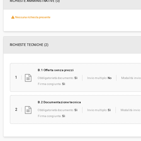
RICHIESTE AMMINISTRATIVE
(0)
Nessuna richiesta presente
RICHIESTE TECNICHE
(2)
B.1 Offerta senza prezzi
1
Obbligatorietà documento:
Sì
Invio multiplo:
No
Modalità invio
Firma congiunta:
Sì
B.2 Documentazione tecnica
2
Obbligatorietà documento:
Sì
Invio multiplo:
Sì
Modalità invio 
Firma congiunta:
Sì