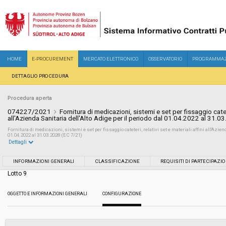
HOME
E-PROCUREMENT
MERCATO ELETTRONICO
OSSERVATORIO
PROGRAMMAZ
DETTAGLIO PROCEDURA
Procedura aperta
074227/2021
Fornitura di medicazioni, sistemi e set per fissaggio cateter
all'Azienda Sanitaria dell'Alto Adige per il periodo dal 01.04.2022 al 31.0
Fornitura di medicazioni, sistemi e set per fissaggio cateteri, relativi set e materiali affini all'Aziend
01.04.2022 al 31.03.2028 (EC 7/21)
Dettagli
Settore:
Ordinario
INFORMAZIONI GENERALI
CLASSIFICAZIONE
REQUISITI DI PARTECIPAZI
Lotto 9
Tipo di contratto:
Forniture
OGGETTO E INFORMAZIONI GENERALI
CONFIGURAZIONE
Servizi sociali:
No