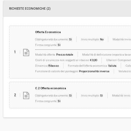
RICHIESTE ECONOMICHE
(2)
Offerta Economica
Obbligatorietà documento:
Sì
Invio multiplo:
No
Modalità invio
Firma congiunta:
Sì
1
Modalità offerta:
Prezzo totale
Modalità di definizione importo a base 
Costi di sicurezza non soggetti al ribasso:
€ 0,00
Ulteriori Component
Dinamica
Ribasso
Formato dell'offerta economica:
Valuta
Calc
Funzione di calcolo del punteggio:
Proporzionalità inversa
Valutazio
C.2 Offerta economica
2
Obbligatorietà documento:
Sì
Invio multiplo:
Sì
Modalità invio 
Firma congiunta:
Sì