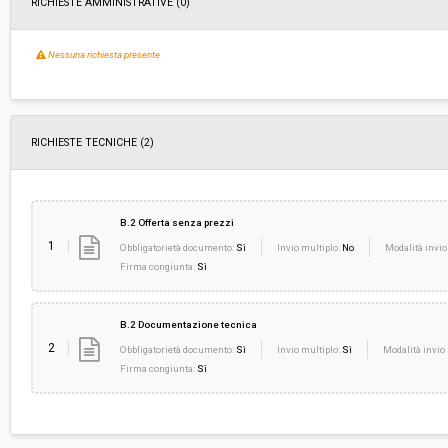
RICHIESTE AMMINISTRATIVE
(0)
Nessuna richiesta presente
RICHIESTE TECNICHE
(2)
B.2 Offerta senza prezzi
1
Obbligatorietà documento:
Sì
Invio multiplo:
No
Modalità invio
Firma congiunta:
Sì
B.2 Documentazione tecnica
2
Obbligatorietà documento:
Sì
Invio multiplo:
Sì
Modalità invio 
Firma congiunta:
Sì