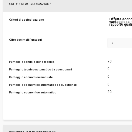
Scelta del contraente:
Procedura aperta
CRITERI DI AGGIUDICAZIONE
Valore stimato della procedura:
€ 2.452.695,68
Offerta econ
Criteri di aggiudicazione
vantaggiosa: c
rapporto qual
Responsabile unico del procedimento:
Edoardo Wegher
Cifre decimali Punteggi
70
Punteggio commissione tecnica
0
Punteggio tecnico automatico da questionari
0
Punteggio economico manuale
0
Punteggio economico automatico da questionari
30
Punteggio economico automatico