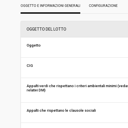
OGGETTO E INFORMAZIONI GENERALI
Servizi sociali:
CONFIGURAZIONE
No
Scelta del contraente:
Procedura aperta
OGGETTO DEL LOTTO
Valore stimato della procedura:
€ 2.452.695,68
Oggetto
Responsabile unico del
Edoardo Wegher
procedimento:
CIG
Appalti verdi che rispettano i criteri ambientali minimi (veda
relativi DM)
Appalti che rispettano le clausole sociali