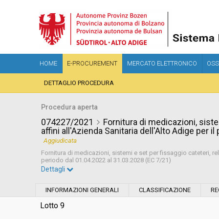
HOME
E-PROCUREMENT
MERCATO ELETTRONICO
OSS
DETTAGLIO PROCEDURA
Procedura aperta
074227/2021
Fornitura di medicazioni, sistem
affini all'Azienda Sanitaria dell'Alto Adige per 
Aggiudicata
Fornitura di medicazioni, sistemi e set per fissaggio cateteri, rela
periodo dal 01.04.2022 al 31.03.2028 (EC 7/21)
Dettagli
Settore:
Ordinario
INFORMAZIONI GENERALI
CLASSIFICAZIONE
RE
Tipo di contratto:
Forniture
Lotto 9