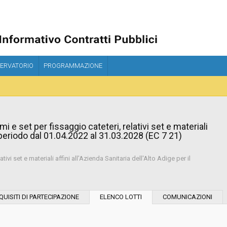
ERVATORIO
PROGRAMMAZIONE
i e set per fissaggio cateteri, relativi set e materiali
il periodo dal 01.04.2022 al 31.03.2028 (EC 7 21)
tivi set e materiali affini all'Azienda Sanitaria dell'Alto Adige per il
Modalità di esecuzione:
QUISITI DI PARTECIPAZIONE
ELENCO LOTTI
COMUNICAZIONI
Modalità di realizzazione: