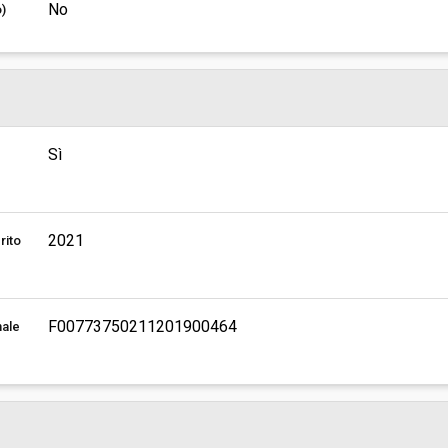
No
o)
Sì
2021
rito
F00773750211201900464
nale