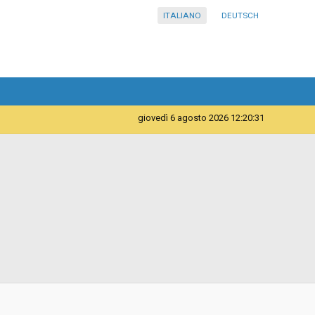
ITALIANO
DEUTSCH
giovedì 6 agosto 2026 12:20:31
Telematica
Contratto d'appalto