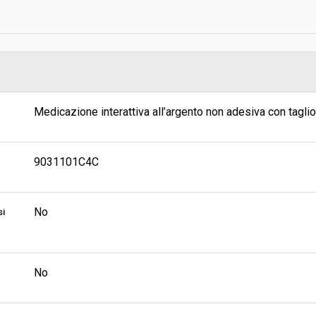
Data pubblicazione:
Svolgimento:
Pubblicata da:
Medicazione interattiva all’argento non adesiva con tagl
9031101C4C
No
si
No