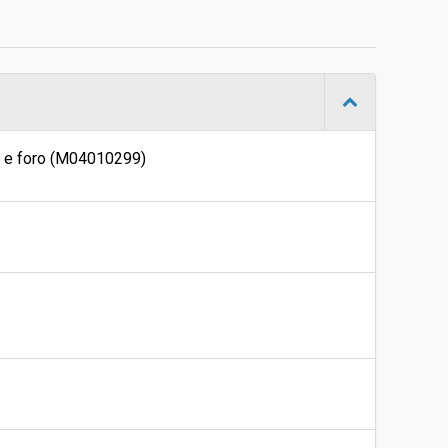
21/12/2021 14:43
Gara in busta chiusa
-
io e foro (M04010299)