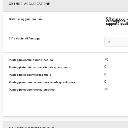
Scelta del contraente:
Procedura aperta
CRITERI DI AGGIUDICAZIONE
Valore stimato della procedura:
€ 2.452.695,68
Offerta econ
Criteri di aggiudicazione
vantaggiosa: c
rapporto qual
Responsabile unico del procedimento:
Edoardo Wegher
Cifre decimali Punteggi
70
Punteggio commissione tecnica
0
Punteggio tecnico automatico da questionari
0
Punteggio economico manuale
0
Punteggio economico automatico da questionari
30
Punteggio economico automatico