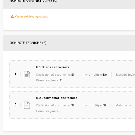
RICHIESTE AMMINISTRATIVE
(0)
Nessuna richiesta presente
RICHIESTE TECNICHE
(2)
B.1 Offerta senza prezzi
1
Obbligatorietà documento:
Sì
Invio multiplo:
No
Modalità invio
Firma congiunta:
Sì
B.2 Documentazione tecnica
2
Obbligatorietà documento:
Sì
Invio multiplo:
Sì
Modalità invio 
Firma congiunta:
Sì