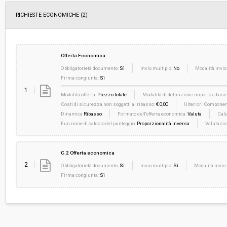
RICHIESTE ECONOMICHE
(2)
Offerta Economica
Obbligatorietà documento:
Sì
Invio multiplo:
No
Modalità invio
Firma congiunta:
Sì
1
Modalità offerta:
Prezzo totale
Modalità di definizione importo a base 
Costi di sicurezza non soggetti al ribasso:
€ 0,00
Ulteriori Component
Dinamica
Ribasso
Formato dell'offerta economica:
Valuta
Calc
Funzione di calcolo del punteggio:
Proporzionalità inversa
Valutazio
C.2 Offerta economica
2
Obbligatorietà documento:
Sì
Invio multiplo:
Sì
Modalità invio 
Firma congiunta:
Sì