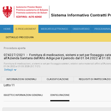
HOME
E-PROCUREMENT
MERCATO ELETTRONICO
OSSERVATORIO
PROGRAMMAZ
DETTAGLIO PROCEDURA
Procedura aperta
074227/2021
Fornitura di medicazioni, sistemi e set per fissaggio cateter
all'Azienda Sanitaria dell'Alto Adige per il periodo dal 01.04.2022 al 31.0
Fornitura di medicazioni, sistemi e set per fissaggio cateteri, relativi set e materiali affini all'Aziend
01.04.2022 al 31.03.2028 (EC 7/21)
Dettagli
Settore:
Ordinario
INFORMAZIONI GENERALI
CLASSIFICAZIONE
REQUISITI DI PARTECIPAZI
Lotto 11
Tipo di contratto:
Forniture
OGGETTO E INFORMAZIONI GENERALI
CONFIGURAZIONE
Servizi sociali:
No