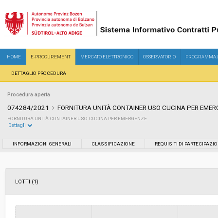
HOME
E-PROCUREMENT
MERCATO ELETTRONICO
OSSERVATORIO
PROGRAMMAZ
DETTAGLIO PROCEDURA
Procedura aperta
074284/2021
FORNITURA UNITÀ CONTAINER USO CUCINA PER EME
FORNITURA UNITÀ CONTAINER USO CUCINA PER EMERGENZE
Dettagli
Settore:
Ordinario
INFORMAZIONI GENERALI
CLASSIFICAZIONE
REQUISITI DI PARTECIPAZI
Tipo di contratto:
Forniture
LOTTI (1)
Servizi sociali:
No
Scelta del contraente:
Procedura aperta