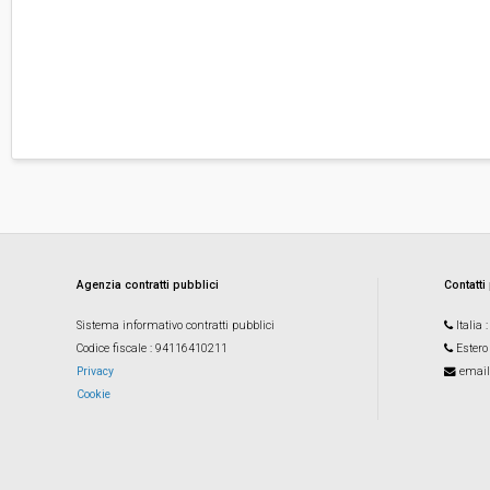
Agenzia contratti pubblici
Contatti
Sistema informativo contratti pubblici
Italia
Codice fiscale
: 94116410211
Estero
Privacy
email
Cookie