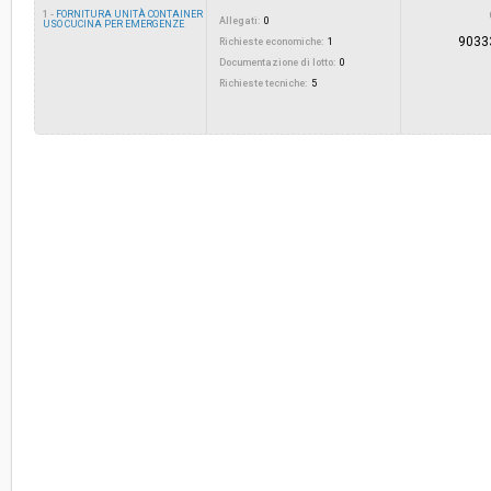
1 -
FORNITURA UNITÀ CONTAINER
Allegati:
0
USO CUCINA PER EMERGENZE
9033
Valore stimato della procedura:
Richieste economiche:
€ 350.000,00
1
Documentazione di lotto:
0
Richieste tecniche:
5
Responsabile unico del procedimento:
Michael Gamper