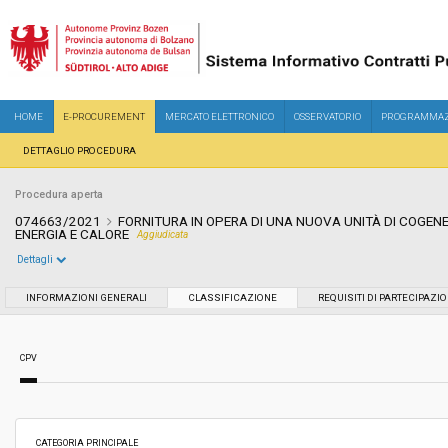
HOME
E-PROCUREMENT
MERCATO ELETTRONICO
OSSERVATORIO
PROGRAMMAZ
DETTAGLIO PROCEDURA
Procedura aperta
074663/2021
FORNITURA IN OPERA DI UNA NUOVA UNITÀ DI COGEN
ENERGIA E CALORE
Aggiudicata
Dettagli
Settore:
Ordinario
INFORMAZIONI GENERALI
CLASSIFICAZIONE
REQUISITI DI PARTECIPAZI
Tipo di contratto:
Forniture
CPV
Servizi sociali:
No
Scelta del contraente:
Procedura aperta
CATEGORIA PRINCIPALE