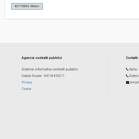
42111000-0. Motori
Valore stimato della procedura:
€ 970.000,00
Responsabile unico del procedimento:
Bruno Eisenstecken
Agenzia contratti pubblici
Contatti
Sistema informativo contratti pubblici
Italia
Codice fiscale
: 94116410211
Estero
Privacy
email
Cookie