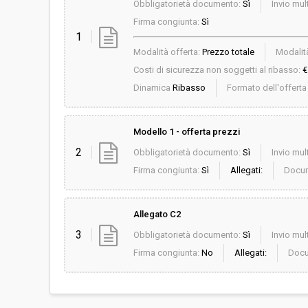
Obbligatorietà documento:
Sì
Invio mult
Firma congiunta:
Sì
1
Modalità offerta:
Prezzo totale
Modalità
Costi di sicurezza non soggetti al ribasso:
€
Dinamica
Ribasso
Formato dell'offert
Modello 1 - offerta prezzi
2
Obbligatorietà documento:
Sì
Invio mult
Firma congiunta:
Sì
Allegati:
Docum
Allegato C2
3
Obbligatorietà documento:
Sì
Invio mult
Firma congiunta:
No
Allegati:
Docu