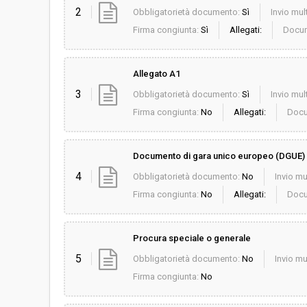
2
Obbligatorietà documento:
Sì
Invio mult
Firma congiunta:
Sì
Allegati:
Docum
Allegato A1
3
Obbligatorietà documento:
Sì
Invio mult
Firma congiunta:
No
Allegati:
Docu
Documento di gara unico europeo (DGUE)
4
Obbligatorietà documento:
No
Invio mu
Firma congiunta:
No
Allegati:
Docu
Procura speciale o generale
5
Obbligatorietà documento:
No
Invio mu
Firma congiunta:
No