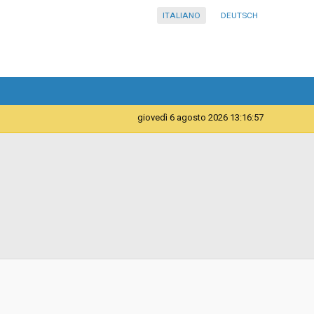
ITALIANO
DEUTSCH
giovedì 6 agosto 2026 13:16:57
Telematica
Contratto d'appalto
Procedura negoziata senza previa pubblicazione