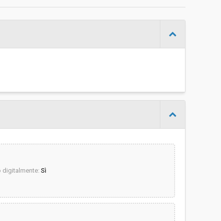
€ 62.000,00
Konrad Egger
digitalmente:
Sì