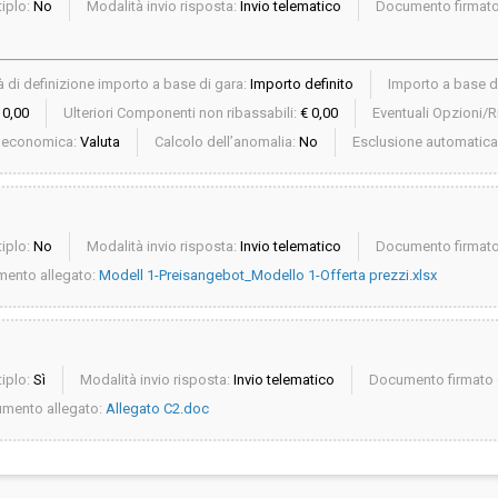
iplo:
No
Modalità invio risposta:
Invio telematico
Documento firmato 
 di definizione importo a base di gara:
Importo definito
Importo a base d
 0,00
Ulteriori Componenti non ribassabili:
€ 0,00
Eventuali Opzioni/Ri
a economica:
Valuta
Calcolo dell’anomalia:
No
Esclusione automatica
iplo:
No
Modalità invio risposta:
Invio telematico
Documento firmato 
ento allegato:
Modell 1-Preisangebot_Modello 1-Offerta prezzi.xlsx
iplo:
Sì
Modalità invio risposta:
Invio telematico
Documento firmato d
mento allegato:
Allegato C2.doc