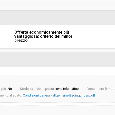
sa
Valore stimato della procedura:
Responsabile unico del
procedimento:
Offerta economicamente più
vantaggiosa: criterio del minor
prezzo
iplo:
No
Modalità invio risposta:
Invio telematico
Documento firmato 
ento allegato:
Condizioni generali-allgemeine Bedingungen.pdf