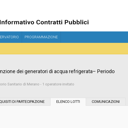
ERVATORIO
PROGRAMMAZIONE
zione dei generatori di acqua refrigerata– Periodo
io Sanitario di Merano - 1 operatore invitato
Modalità di esecuzione:
QUISITI DI PARTECIPAZIONE
ELENCO LOTTI
COMUNICAZIONI
Modalità di realizzazione:
Scelta del contraente: