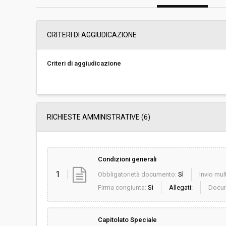
Svolgimento:
Gara in busta chiu
CRITERI DI AGGIUDICAZIONE
Pubblicata da:
-
Criteri di aggiudicazione
RICHIESTE AMMINISTRATIVE
(6)
Condizioni generali
1
Obbligatorietà documento:
Sì
Invio mult
Firma congiunta:
Sì
Allegati:
Docum
Capitolato Speciale