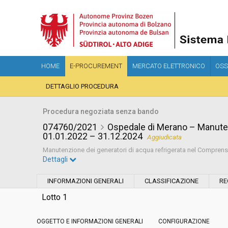
HOME
E-PROCUREMENT
MERCATO ELETTRONICO
OSS
DETTAGLIO PROCEDURA
Procedura negoziata senza bando
074760/2021
Ospedale di Merano – Manuten
01.01.2022 – 31.12.2024
Aggiudicata
Manutenzione dei generatori di acqua refrigerata nel Comprensor
Dettagli
Settore:
Ordinario
INFORMAZIONI GENERALI
CLASSIFICAZIONE
RE
Tipo di contratto:
Servizi
Lotto 1
OGGETTO E INFORMAZIONI GENERALI
Data pubblicazione:
CONFIGURAZIONE
21/12/2021 13:09