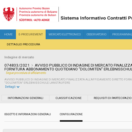
HOME
E-PROCUREMENT
MERCATO ELETTRONICO
OSSERVATORIO
PROGRAMMAZ
DETTAGLIO PROCEDURA
Indagine di mercato
074833/2021
AVVISO PUBBLICO DI INDAGINE DI MERCATO FINALIZZ
FORNITURA ABBONAMENTO QUOTIDIANO “DOLOMITEN” ERLEBNISSCHU
Segue procedura di affidamento
AVVISO PUBBLICO DI INDAGINE DI MERCATO FINALIZZATA ALL’AFFIDAMENTO DIRETTO FO
“DOLOMITEN” ERLEBNISSCHULE LANGTAUFERS
Dettagli
Settore:
Ordinario
INFORMAZIONI GENERALI
CLASSIFICAZIONE
REQUISITI DI PARTECIPAZI
Data pubblicazione:
21/12/2021 14:03
OGGETTO E INFORMAZIONI GENERALI
CONFIGURAZIONE
Svolgimento:
In corso