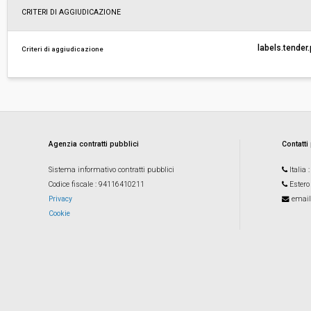
CRITERI DI AGGIUDICAZIONE
Importo a base di gara soggetto a
-
ribasso:
labels.tender
Criteri di aggiudicazione
Costi di sicurezza non soggetti a
-
ribasso:
Agenzia contratti pubblici
Contatti
Sistema informativo contratti pubblici
Italia
Codice fiscale
: 94116410211
Estero
Privacy
email
Cookie