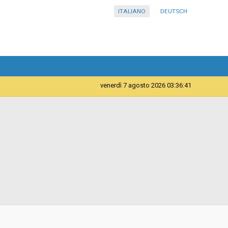
ITALIANO
DEUTSCH
venerdì 7 agosto 2026 03:36:41
Forniture
Istituto Comprensivo in lingua tedesca Curon