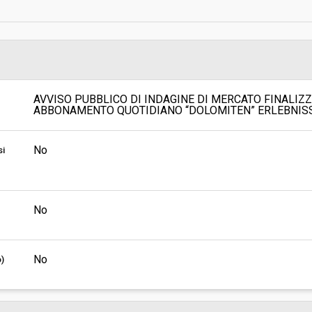
Indagine di mercato "aperta" o "a
invito":
Pubblicata da:
Responsabile unico del
AVVISO PUBBLICO DI INDAGINE DI MERCATO FINALIZ
procedimento:
ABBONAMENTO QUOTIDIANO “DOLOMITEN” ERLEBNIS
No
si
No
No
o)