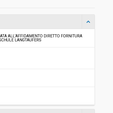
d
Ad invito
-
Sonia DAngelo
ZATA ALL’AFFIDAMENTO DIRETTO FORNITURA
SCHULE LANGTAUFERS