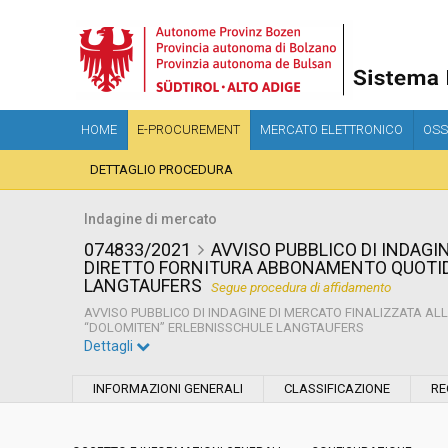
HOME
E-PROCUREMENT
MERCATO ELETTRONICO
OSS
DETTAGLIO PROCEDURA
Indagine di mercato
074833/2021
AVVISO PUBBLICO DI INDAGI
DIRETTO FORNITURA ABBONAMENTO QUOTID
LANGTAUFERS
Segue procedura di affidamento
AVVISO PUBBLICO DI INDAGINE DI MERCATO FINALIZZATA 
“DOLOMITEN” ERLEBNISSCHULE LANGTAUFERS
Dettagli
Settore:
Ordinario
INFORMAZIONI GENERALI
CLASSIFICAZIONE
RE
Data pubblicazione:
21/12/2021 14:03