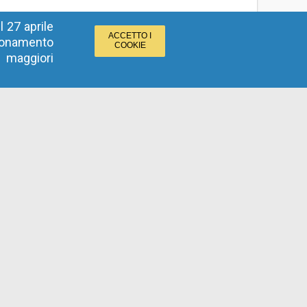
 27 aprile
ACCETTO I
zionamento
COOKIE
r maggiori
Contatti per Stazioni appaltanti
tel :
800 288960
email
:
e-procurement@provincia.bz.it