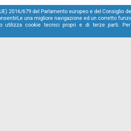
UE) 2016/679 del Parlamento europeo e del Consiglio del
nsentirLe una migliore navigazione ed un corretto fun
 utilizza cookie tecnici propri e di terze parti. Pe
Contatti per Operatori economici
Italia
: 800 885122
Estero
: +39 0472 973830
email
:
help@sinfotel.bz.it