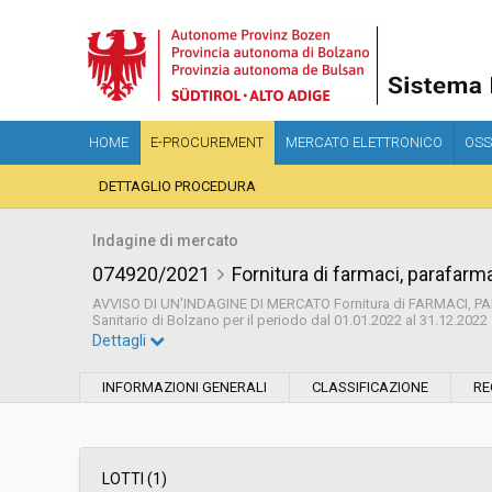
HOME
E-PROCUREMENT
MERCATO ELETTRONICO
OSS
DETTAGLIO PROCEDURA
Indagine di mercato
074920/2021
Fornitura di farmaci, parafarm
AVVISO DI UN'INDAGINE DI MERCATO Fornitura di FARMACI, P
Sanitario di Bolzano per il periodo dal 01.01.2022 al 31.12.2022
Dettagli
Settore:
Ordinario
INFORMAZIONI GENERALI
CLASSIFICAZIONE
RE
Data pubblicazione:
21/12/2021 16:20
Svolgimento:
Busta chiusa
LOTTI (1)