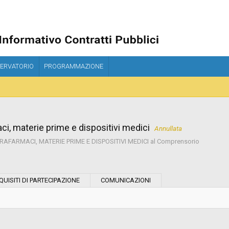
ERVATORIO
PROGRAMMAZIONE
aci, materie prime e dispositivi medici
Annullata
ARAFARMACI, MATERIE PRIME E DISPOSITIVI MEDICI al Comprensorio
Tipo di contratto:
QUISITI DI PARTECIPAZIONE
COMUNICAZIONI
Stazione Appaltante:
Indagine di mercato "aperta" o "a
invito":