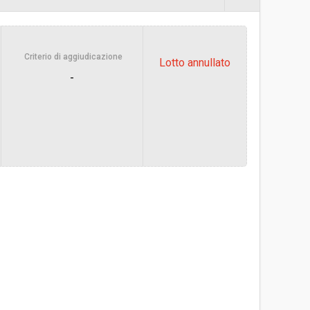
-
Criterio di aggiudicazione
Lotto annullato
Sabrina Valcanaia
-