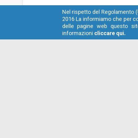
Nel rispetto del Regolamento (
2016 La informiamo che per co
delle pagine web questo sito
informazioni
cliccare qui.
Agenzia contratti pubblici
Sistema informativo contratti pubblici
Codice fiscale
: 94116410211
Privacy
Cookie