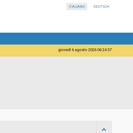
ITALIANO
DEUTSCH
giovedì 6 agosto 2026 06:24:57
Forniture
Azienda sanitaria della Provincia Autonoma di Bolzano -
Ripartizione acquisti
d
Aperta