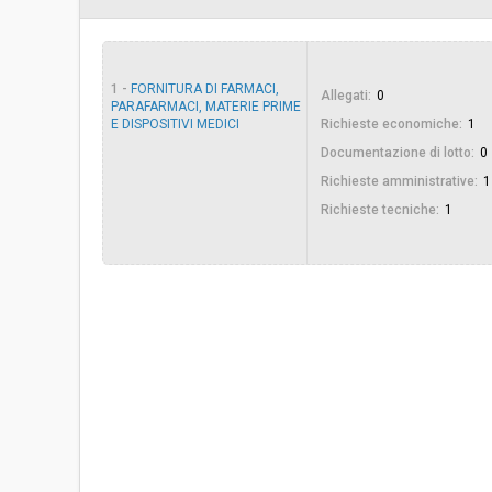
Importo a base di gara soggetto a
€ 35.000,00
ribasso:
1 -
FORNITURA DI FARMACI,
Allegati:
0
Costi di sicurezza non soggetti a
-
PARAFARMACI, MATERIE PRIME
ribasso:
E DISPOSITIVI MEDICI
Richieste economiche:
1
Documentazione di lotto:
0
Link al fascicolo trasparenza:
Clicca qui
Richieste amministrative:
1
Richieste tecniche:
1